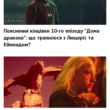
Пояснення кінцівки 10-го епізоду "Дома
дракона": що трапилося з Люцеріс та
Еймондом?