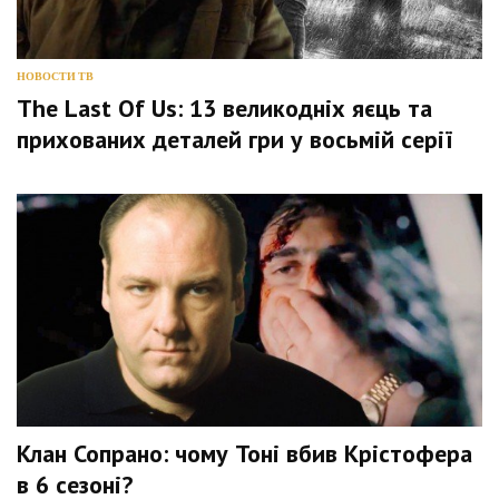
НОВОСТИ ТВ
The Last Of Us: 13 великодніх яєць та
прихованих деталей гри у восьмій серії
Клан Сопрано: чому Тоні вбив Крістофера
в 6 сезоні?