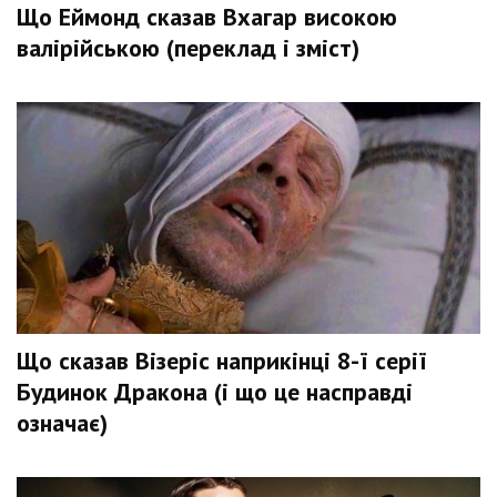
Що Еймонд сказав Вхагар високою
валірійською (переклад і зміст)
Що сказав Візеріс наприкінці 8-ї серії
Будинок Дракона (і що це насправді
означає)