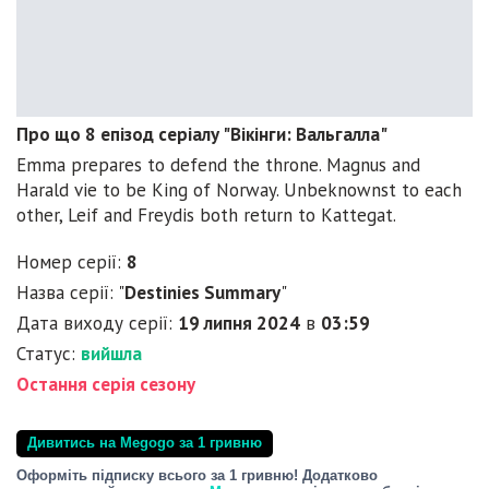
Про що 8 епізод серіалу "Вікінги: Вальгалла"
Emma prepares to defend the throne. Magnus and
Harald vie to be King of Norway. Unbeknownst to each
other, Leif and Freydis both return to Kattegat.
Номер серії:
8
Назва серії: "
Destinies Summary
"
Дата виходу серії:
19 липня 2024
в
03:59
Статус:
вийшла
Остання серія сезону
Дивитись на Megogo за 1 гривню
Оформіть підписку всього за 1 гривню! Додатково