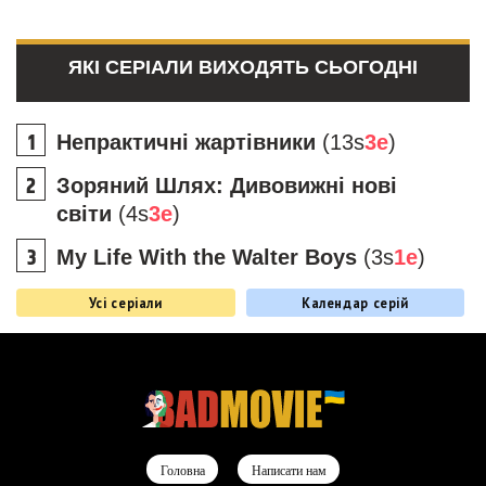
ЯКІ СЕРІАЛИ ВИХОДЯТЬ СЬОГОДНІ
Непрактичні жартівники
(13s
3e
)
Зоряний Шлях: Дивовижні нові
світи
(4s
3e
)
My Life With the Walter Boys
(3s
1e
)
Усі серіали
Календар серій
Головна
Написати нам