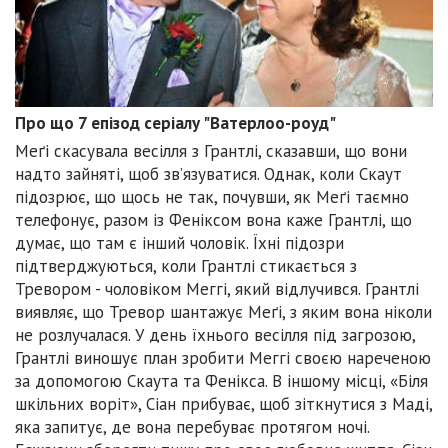
Про що 7 епізод серіалу "Ватерлоо-роуд"
Меґі скасувала весілля з Грантлі, сказавши, що вони
надто зайняті, щоб зв’язуватися. Однак, коли Скаут
підозрює, що щось не так, почувши, як Меґі таємно
телефонує, разом із Феніксом вона каже Грантлі, що
думає, що там є інший чоловік. Їхні підозри
підтверджуються, коли Грантлі стикається з
Тревором - чоловіком Меггі, який відлучився. Грантлі
виявляє, що Тревор шантажує Меґі, з яким вона ніколи
не розлучалася. У день їхнього весілля під загрозою,
Грантлі виношує план зробити Меггі своєю нареченою
за допомогою Скаута та Фенікса. В іншому місці, «Біля
шкільних воріт», Сіан прибуває, щоб зіткнутися з Маді,
яка запитує, де вона перебуває протягом ночі.