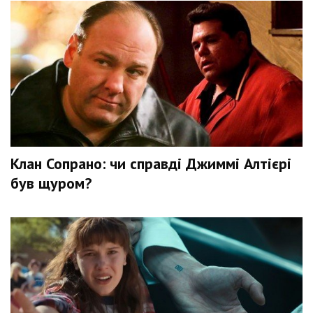
Клан Сопрано: чи справді Джиммі Алтієрі
був щуром?