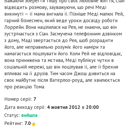
Бажаючи зберегти тишу про своє любовне життя, Сіан
відводить розмову, зауважуючи, що речі Меді
викинуті — її мама вигнала її. Пізніше Меді малює Рей,
гарний бізнесмен, який веде уроки досвіду роботи
Лоррейн. Вона націлилася на Рея, не знаючи, що він
зустрічається з Сіан. Засмучена телефонним дзвінком
з дому, Маді звертається до Рея, щоб розрадити
його, але неправильно розуміє його наміри та
намагається поцілувати його. Коли Рей не відповідає,
вона принижена та мстива, Меді публікує чутки в
соціальній мережі, що він поцілував її, але її брехня
впливає на її друзів. Тим часом Джош дивиться на
своє майбутнє після Ватерлоо-роуд, але хвилюється
про реакцію Тома.
Номер серії:
7
Дата виходу серії:
4 жовтня 2012
в
20:00
Статус:
вийшла
Рейтинг:
7.0