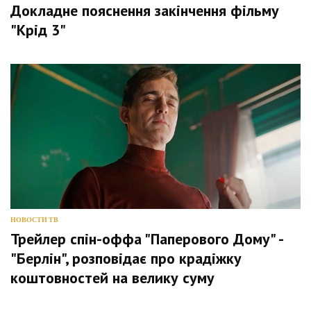
Докладне пояснення закінчення фільму
"Крід 3"
НОВОСТИ ТВ
Трейлер спін-оффа "Паперового Дому" -
"Берлін", розповідає про крадіжку
коштовностей на велику суму