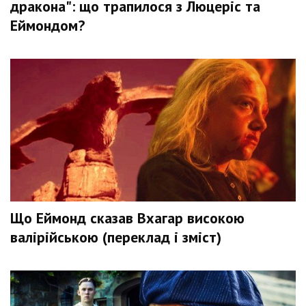
дракона": що трапилося з Люцеріс та
Еймондом?
Що Еймонд сказав Вхагар високою
валірійською (переклад і зміст)