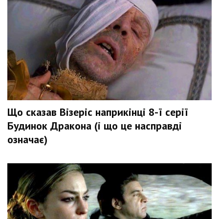
Що сказав Візеріс наприкінці 8-ї серії
Будинок Дракона (і що це насправді
означає)