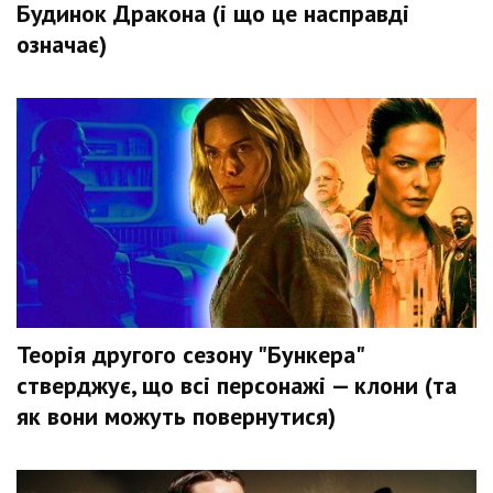
Будинок Дракона (і що це насправді
означає)
Теорія другого сезону "Бункера"
стверджує, що всі персонажі — клони (та
як вони можуть повернутися)