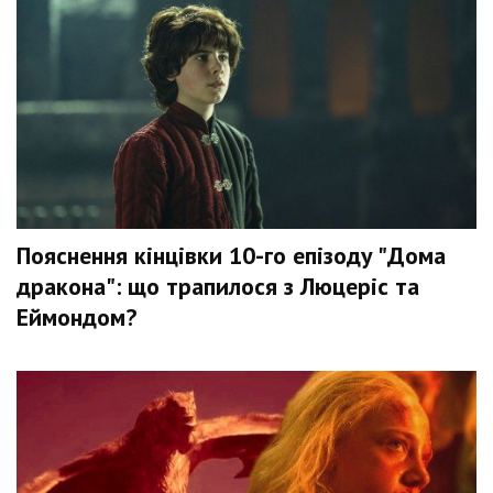
Пояснення кінцівки 10-го епізоду "Дома
дракона": що трапилося з Люцеріс та
Еймондом?