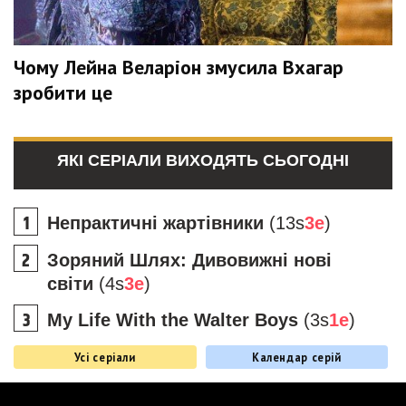
Чому Лейна Веларіон змусила Вхагар
зробити це
ЯКІ СЕРІАЛИ ВИХОДЯТЬ СЬОГОДНІ
Непрактичні жартівники
(13s
3e
)
Зоряний Шлях: Дивовижні нові
світи
(4s
3e
)
My Life With the Walter Boys
(3s
1e
)
Усі серіали
Календар серій