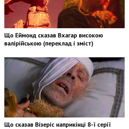
Що Еймонд сказав Вхагар високою
валірійською (переклад і зміст)
Що сказав Візеріс наприкінці 8-ї серії