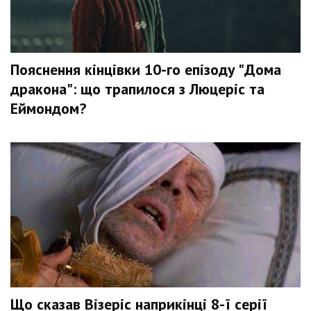
Пояснення кінцівки 10-го епізоду "Дома
дракона": що трапилося з Люцеріс та
Еймондом?
Що сказав Візеріс наприкінці 8-ї серії