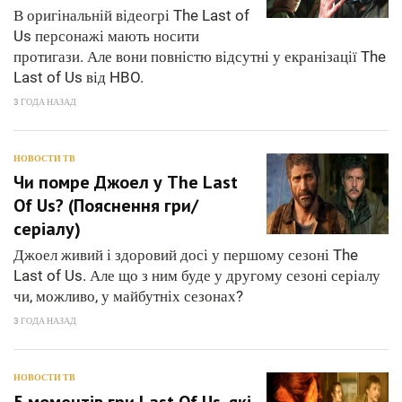
В оригінальній відеогрі The Last of
Us персонажі мають носити
протигази. Але вони повністю відсутні у екранізації The
Last of Us від HBO.
3 ГОДА НАЗАД
НОВОСТИ ТВ
Чи помре Джоел у The Last
Of Us? (Пояснення гри/
серіалу)
Джоел живий і здоровий досі у першому сезоні The
Last of Us. Але що з ним буде у другому сезоні серіалу
чи, можливо, у майбутніх сезонах?
3 ГОДА НАЗАД
НОВОСТИ ТВ
5 моментів гри Last Of Us, які