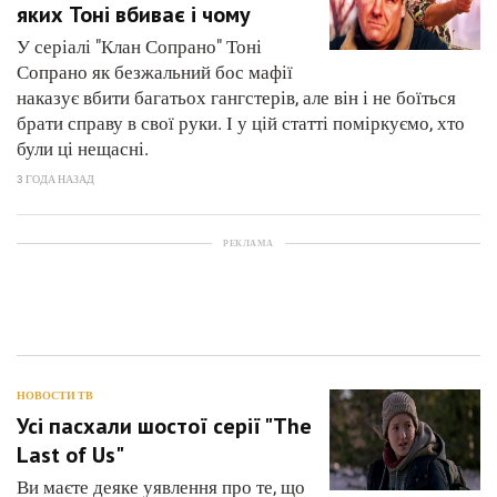
яких Тоні вбиває і чому
У серіалі "Клан Сопрано" Тоні
Сопрано як безжальний бос мафії
наказує вбити багатьох гангстерів, але він і не боїться
брати справу в свої руки. І у цій статті поміркуємо, хто
були ці нещасні.
3 ГОДА НАЗАД
РЕКЛАМА
НОВОСТИ ТВ
Усі пасхали шостої серії "The
Last of Us"
Ви маєте деяке уявлення про те, що