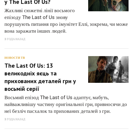
у The Last Of Us?
Жахливі сюжетні лінії восьмого
епізоду The Last of Us знову
порушують питання про імунітет Еллі, зокрема, чи може
вона заражати інших людей.
3 ГОДА НАЗАД
НОВОСТИ ТВ
The Last Of Us: 13
великодніх яєць та
прихованих деталей гри у
восьмій серії
Восьмий епізод The Last of Us адаптує, мабуть,
найважливішу частину оригінальної гри, привносячи до
неї безліч пасхалок та прихованих деталей з гри.
3 ГОДА НАЗАД