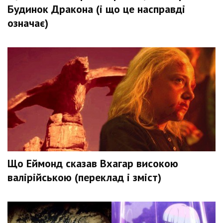
Будинок Дракона (і що це насправді
означає)
Що Еймонд сказав Вхагар високою
валірійською (переклад і зміст)