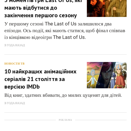
мають відбутися до
закінчення першого сезону
У першому сезоні The Last of Us залишилося два
епізоди. Ось події, які мають статися, щоб фінал співпав
із кінцівкою відеоігри The Last of Us.
3 ГОДА НАЗАД
НОВОСТИ ТВ
10 найкращих анімаційних
серіалів 21 століття за
версією IMDb
Від книг, здатних вбивати, до милих цуценят для дітей.
3 ГОДА НАЗАД
РЕКЛАМА