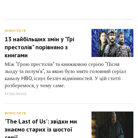
НОВОСТИ ТВ
13 найбільших змін у "Грі
престолів" порівняно з
книгами
Між "Грою престолів" та книжковою серією "Пісня
льоду та полум'я", за якою було знято головний серіал
каналу HBO, існує безліч відмінностей. У цій статті
розберемося, у чому саме.
3 ГОДА НАЗАД
НОВОСТИ ТВ
'The Last of Us': звідки ми
знаємо старих із шостої
серії