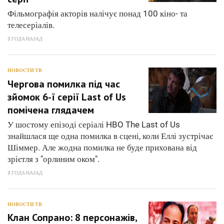
Фільмографія акторів налічує понад 100 кіно- та
телесеріалів.
3 ГОДА НАЗАД
НОВОСТИ ТВ
Чергова помилка під час
зйомок 6-ї серії Last of Us
помічена глядачем
У шостому епізоді серіалі HBO The Last of Us
знайшлася ще одна помилка в сцені, коли Еллі зустрічає
Шіммер. Але жодна помилка не буде прихована від
зрієтля з "орлиним оком".
3 ГОДА НАЗАД
НОВОСТИ ТВ
Клан Сопрано: 8 персонажів,