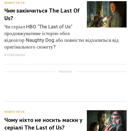
НОВОСТИ ТВ
Чим закінчиться The Last Of
Us?
Чи серіал HBO "The Last of Us"
продовжуватиме історію обох
відеоігор Naughty Dog або повністю відхилиться від
оригінального сюжету?
3 ГОДА НАЗАД
РЕКЛАМА
НОВОСТИ ТВ
Чому ніхто не носить маски у
серіалі The Last of Us?