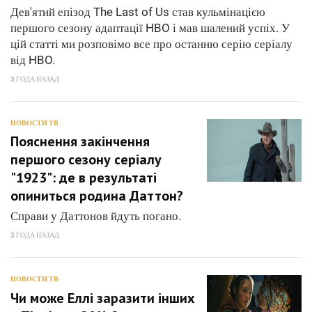
Дев'ятий епізод The Last of Us став кульмінацією
першого сезону адаптації HBO і мав шалений успіх. У
цій статті ми розповімо все про останню серію серіалу
від HBO.
3 ГОДА НАЗАД
НОВОСТИ ТВ
Пояснення закінчення
першого сезону серіалу
"1923": де в результаті
опиниться родина Даттон?
Справи у Даттонов йдуть погано.
3 ГОДА НАЗАД
НОВОСТИ ТВ
Чи може Еллі заразити інших