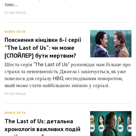
таке...
3 ГОДА НАЗАД
НОВОСТИ ТВ
Пояснення кінцівки 6-ї серії
"The Last of Us": чи може
[СПОЙЛЕР] бути мертвим?
Шоста серія "The Last of Us" розповідає нам більше про
страхи та невпевненість Джоела і закінчується, як уже
повелося для серіалу HBO, несподіваним поворотом,
який може стати найбільшою зміною у серіалі.
3 ГОДА НАЗАД
НОВОСТИ ТВ
The Last of Us: детальна
хронологія важливих подій