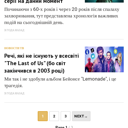
серії на даний момент
Починаючи з 60-х років і через 20 років після спалаху
захворювання, тут представлена хронологія важливих
подій на сьогоднішній день.
3 ГОДА НАЗАД
НОВОСТИ ТВ
Речі, які не існують у всесвіті
"The Last of Us" (бо світ
закінчився в 2003 році)
Ми так і не здобули альбом Бейонсе "Lemonade", і це
трагедія.
3 ГОДА НАЗАД
1
2
3
NEXT→
Page 1
/ 3