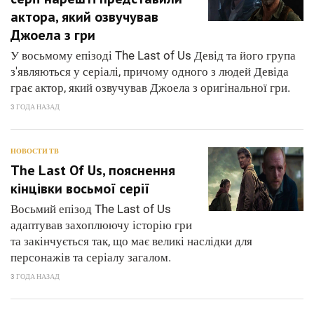
актора, який озвучував
Джоела з гри
У восьмому епізоді The Last of Us Девід та його група
з'являються у серіалі, причому одного з людей Девіда
грає актор, який озвучував Джоела з оригінальної гри.
3 ГОДА НАЗАД
НОВОСТИ ТВ
The Last Of Us, пояснення
кінцівки восьмої серії
Восьмий епізод The Last of Us
адаптував захоплюючу історію гри
та закінчується так, що має великі наслідки для
персонажів та серіалу загалом.
3 ГОДА НАЗАД