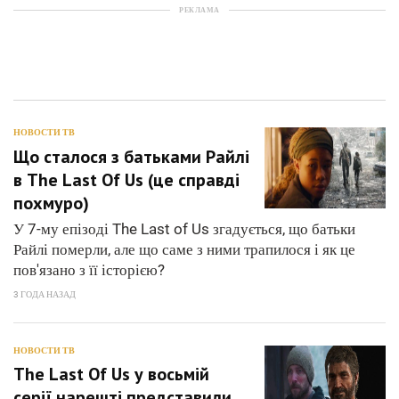
РЕКЛАМА
НОВОСТИ ТВ
Що сталося з батьками Райлі
в The Last Of Us (це справді
похмуро)
У 7-му епізоді The Last of Us згадується, що батьки
Райлі померли, але що саме з ними трапилося і як це
пов'язано з її історією?
3 ГОДА НАЗАД
НОВОСТИ ТВ
The Last Of Us у восьмій
серії нарешті представили