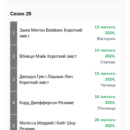
Сезон 29
13 лютого
Занні Мінтон Beddoes Короткий
1
2024,
зміст
Вівторок
14 лютого
2
Вбивця Майк Короткий зміст
2024,
Середа
15 лютого
Джошуа Грін і Лашана Лінч
3
2024,
Короткий зміст
Четвер
16 лютого
4
Корд Джефферсон Резюме
2024,
П'ятниця
20 лютого
Мелісса Мюррей і Кейт Шоу
5
2024,
Резюме