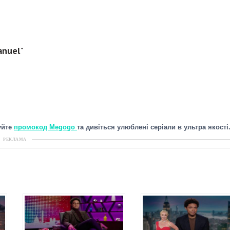
anuel
"
уйте
промокод Megogo
та дивіться улюблені серіали в ультра якості
РЕКЛАМА