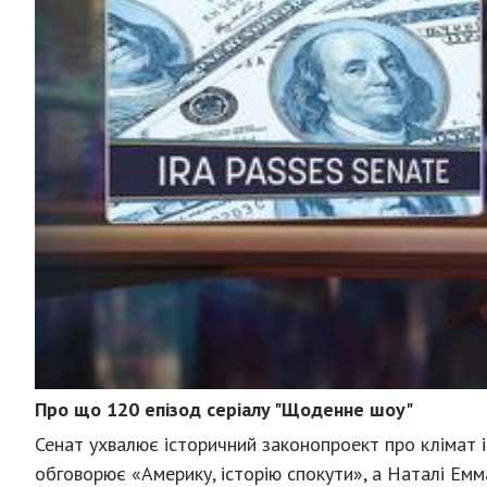
Про що 120 епізод серіалу "Щоденне шоу"
Сенат ухвалює історичний законопроект про клімат і
обговорює «Америку, історію спокути», а Наталі Емм