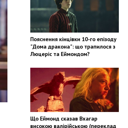
Пояснення кінцівки 10-го епізоду
"Дома дракона": що трапилося з
Люцеріс та Еймондом?
Що Еймонд сказав Вхагар
високою валірійською (переклад