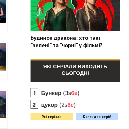
Будинок дракона: хто такі
"зелені" та "чорні" у фільмі?
ЯКІ СЕРІАЛИ ВИХОДЯТЬ
СЬОГОДНІ
Бункер
(3s
6e
)
цукор
(2s
8e
)
Усі серіали
Календар серій