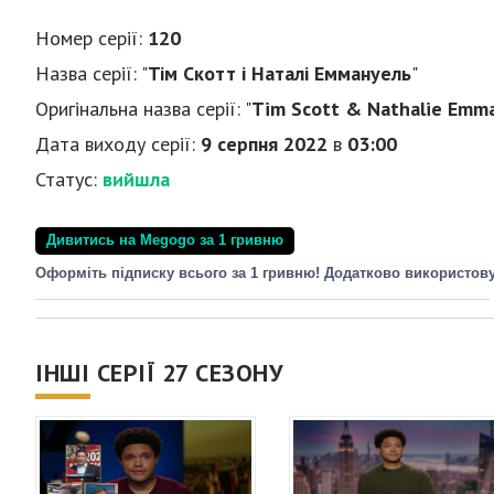
Номер серії:
120
Назва серії: "
Тім Скотт і Наталі Еммануель
"
Оригінальна назва серії: "
Tim Scott & Nathalie Emm
Дата виходу серії:
9 серпня 2022
в
03:00
Статус:
вийшла
Дивитись на Megogo за 1 гривню
Оформіть підписку всього за 1 гривню! Додатково використов
ІНШІ СЕРІЇ 27 СЕЗОНУ