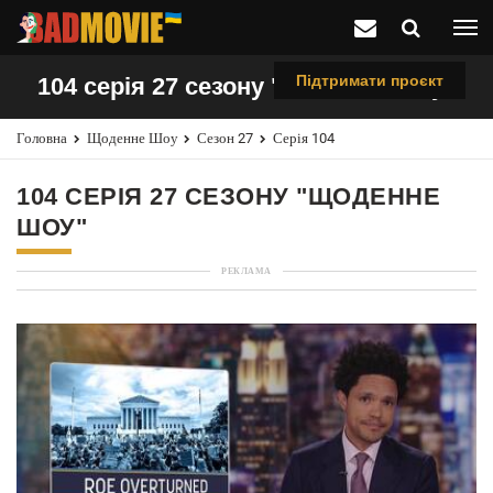
Підтримати проєкт
104 серія 27 сезону "Щоденне шоу"
Головна
Щоденне Шоу
Сезон 27
Серія 104
104 СЕРІЯ 27 СЕЗОНУ "ЩОДЕННЕ
ШОУ"
РЕКЛАМА