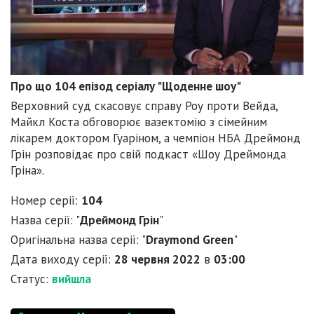
Про що 104 епізод серіалу "Щоденне шоу"
Верховний суд скасовує справу Роу проти Вейда,
Майкл Коста обговорює вазектомію з сімейним
лікарем доктором Гуаріном, а чемпіон НБА Дреймонд
Грін розповідає про свій подкаст «Шоу Дреймонда
Гріна».
Номер серії:
104
Назва серії: "
Дреймонд Грін
"
Оригінальна назва серії: "
Draymond Green
"
Дата виходу серії:
28 червня 2022
в
03:00
Статус:
вийшла