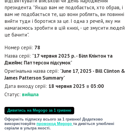
відсвяткувати військові чи день народження
президента. "Якщо вам не подобається, хто обрав, і
вам не подобається те, що вони роблять, ви повинні
вийти туди і боротися за це. І одна з речей, яку ми
намагаємось зробити в цій книзі, - це змусити людей
це бачити".
Номер серії:
78
Назва серії: "
17 червня 2025 р. - Білл Клінтон та
Джеймс Паттерсон підсумок
"
Оригінальна назва серії: "
June 17, 2025 - Bill Clinton &
James Patterson Summary
"
Дата виходу серії:
18 червня 2025
в
03:00
Статус:
вийшла
Дивитись на Megogo за 1 гривню
Оформіть підписку всього за 1 гривню! Додатково
використовуйте
промокод Megogo
та дивіться улюблені
серіали в ультра якості.