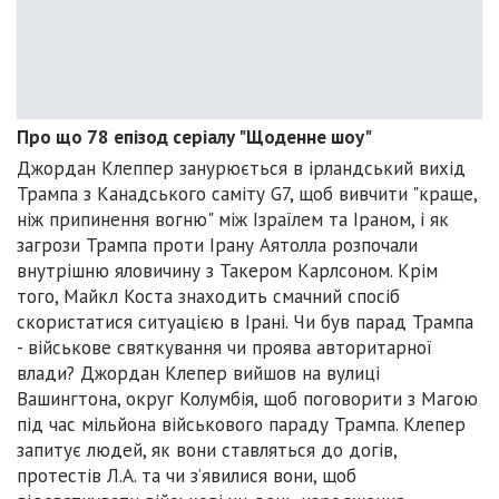
Про що 78 епізод серіалу "Щоденне шоу"
Джордан Клеппер занурюється в ірландський вихід
Трампа з Канадського саміту G7, щоб вивчити "краще,
ніж припинення вогню" між Ізраїлем та Іраном, і як
загрози Трампа проти Ірану Аятолла розпочали
внутрішню яловичину з Такером Карлсоном. Крім
того, Майкл Коста знаходить смачний спосіб
скористатися ситуацією в Ірані. Чи був парад Трампа
- військове святкування чи проява авторитарної
влади? Джордан Клепер вийшов на вулиці
Вашингтона, округ Колумбія, щоб поговорити з Магою
під час мільйона військового параду Трампа. Клепер
запитує людей, як вони ставляться до догів,
протестів Л.А. та чи з’явилися вони, щоб