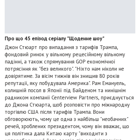
Про що 45 епізод серіалу "Щоденне шоу"
Джон Стюарт про випадання з тарифів Трампа,
фондовий ринок у вільному рецесійному вільному
падінні, а також спрямування GOP економічної
потрясіння як "без великого". "Ніхто нам ніколи не
довірятиме. За вісім тижнів він знищив 80 років
репутації, яку побудувала Америка". Рам Емануель,
колишній посол в Японії під Байденом та нинішнім
радником компанії Centerview Partners, приєднується
до Джона Стюарта, щоб розповісти про міжнародну
торгівлю США після тарифів Трампа. Вони
обговорюють, чому це одна з найбільш "необачних"
речей, зроблених президентом, чому він вважає, що
ця політика дала Китаю карту "виходити з