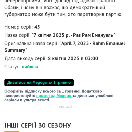
непереборними", його досвід під адміністрацією
Обами, і чому він вважає, що демократичний
губернатор може бути тим, хто перетворив партію.
Номер серії:
45
Назва серії: "
7 квітня 2025 р. - Раз Рам Емануель
"
Оригінальна назва серії: "
April 7, 2025 - Rahm Emanuel
Summary
"
Дата виходу серії:
8 квітня 2025
в
03:00
Статус:
вийшла
Дивитись на Megogo за 1 гривню
Оформіть підписку всього за 1 гривню! Додатково
використовуйте
промокод Megogo
та дивіться улюблені
серіали в ультра якості.
РЕКЛАМА
ІНШІ СЕРІЇ 30 СЕЗОНУ