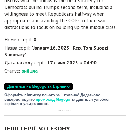
discuss what he thinks is the best strategy for
Democrats during Trump's second term, including a
willingness to meet Republicans halfway when
appropriate, and avoiding the GOP's culture war
distractions to focus on building up the middle class.
Номер серії:
8
Назва серії: "
January 16, 2025 - Rep. Tom Suozzi
Summary
"
Дата виходу серії:
17 січня 2025
в
04:00
Статус:
вийшла
Дивитись на Megogo за 1 гривню
Оформіть підписку всього за 1 гривню! Додатково
використовуйте
промокод Megogo
та дивіться улюблені
серіали в ультра якості.
РЕКЛАМА
ІНШІ СЕРІЇ 30 СЕЗОНУ