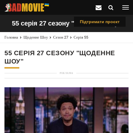
Підтримати проєкт
55 серія 27 сезону "Щоденне шоу"
Головна
Щоденне Шоу
Сезон 27
Серія 55
55 СЕРІЯ 27 СЕЗОНУ "ЩОДЕННЕ
ШОУ"
РЕКЛАМА