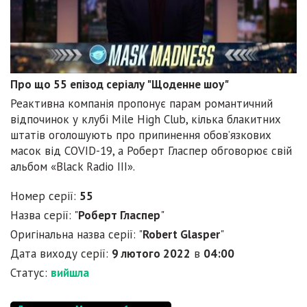
Про що 55 епізод серіалу "Щоденне шоу"
Реактивна компанія пропонує парам романтичний
відпочинок у клубі Mile High Club, кілька блакитних
штатів оголошують про припинення обов’язкових
масок від COVID-19, а Роберт Гласпер обговорює свій
альбом «Black Radio III».
Номер серії:
55
Назва серії: "
Роберт Гласпер
"
Оригінальна назва серії: "
Robert Glasper
"
Дата виходу серії:
9 лютого 2022
в
04:00
Статус:
вийшла