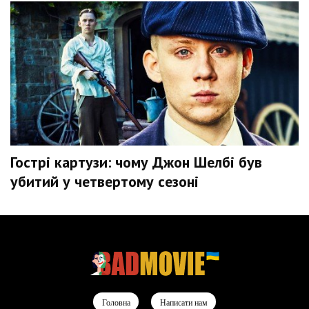
Гострі картузи: чому Джон Шелбі був
убитий у четвертому сезоні
Головна
Написати нам