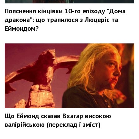
Пояснення кінцівки 10-го епізоду "Дома
дракона": що трапилося з Люцеріс та
Еймондом?
Що Еймонд сказав Вхагар високою
валірійською (переклад і зміст)