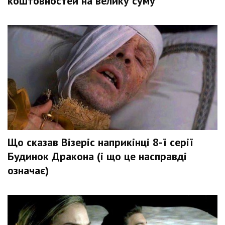
коштовностей на велику суму
Що сказав Візеріс наприкінці 8-ї серії
Будинок Дракона (і що це насправді
означає)