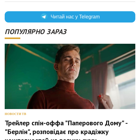
Читай нас у Telegram
ПОПУЛЯРНО ЗАРАЗ
НОВОСТИ ТВ
Трейлер спін-оффа "Паперового Дому" -
"Берлін", розповідає про крадіжку