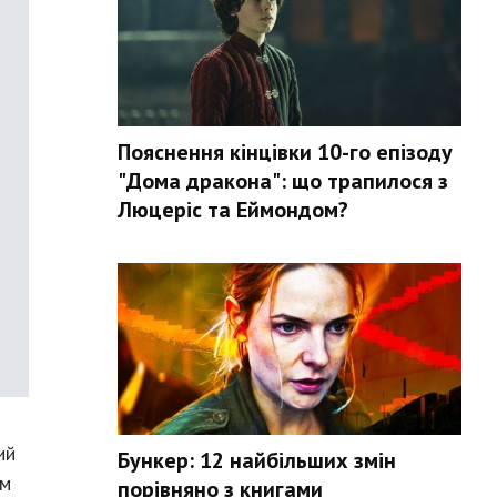
Пояснення кінцівки 10-го епізоду
"Дома дракона": що трапилося з
Люцеріс та Еймондом?
ий
Бункер: 12 найбільших змін
їм
порівняно з книгами