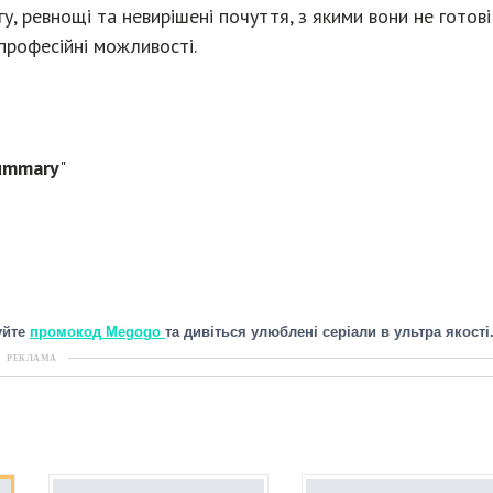
у, ревнощі та невирішені почуття, з якими вони не готові
 професійні можливості.
Summary
"
уйте
промокод Megogo
та дивіться улюблені серіали в ультра якості
РЕКЛАМА