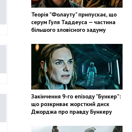
Теорія "Фолауту" припускає, що
серум Гуля Таддеуса — частина
більшого зловісного задуму
Закінчення 9-го епізоду "Бункер":
що розкриває жорсткий диск
Джорджа про правду Бункеру