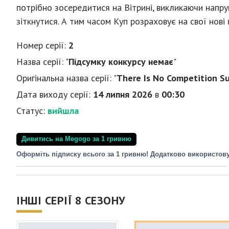
потрібно зосередитися на Вітрині, викликаючи напруг
зіткнутися. А тим часом Куп розраховує на свої нові
Номер серії:
2
Назва серії: "
Підсумку конкурсу немає
"
Оригінальна назва серії: "
There Is No Competition 
Дата виходу серії:
14 липня 2026
в
00:30
Статус:
вийшла
Дивитись на Megogo за 1 гривню
Оформіть підписку всього за 1 гривню! Додатково використов
ІНШІ СЕРІЇ 8 СЕЗОНУ