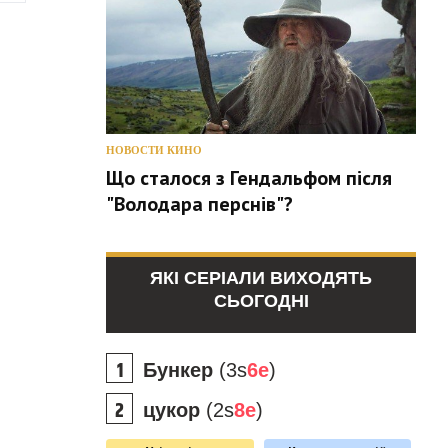
НОВОСТИ КИНО
Що сталося з Гендальфом після
"Володара перснів"?
ЯКІ СЕРІАЛИ ВИХОДЯТЬ
СЬОГОДНІ
Бункер
(3s
6e
)
цукор
(2s
8e
)