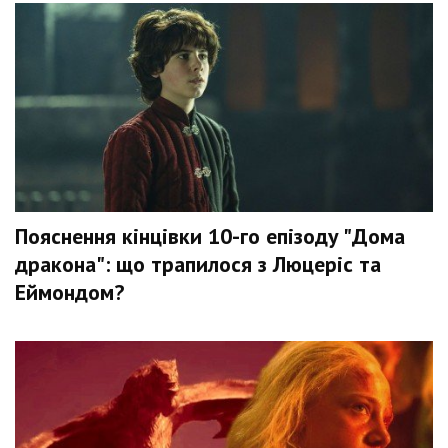
Пояснення кінцівки 10-го епізоду "Дома
дракона": що трапилося з Люцеріс та
Еймондом?