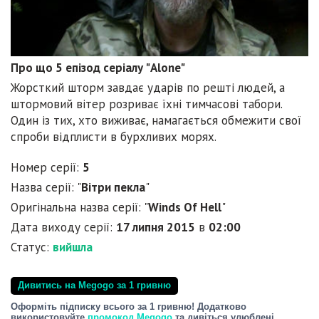
Про що 5 епізод серіалу "Alone"
Жорсткий шторм завдає ударів по решті людей, а
штормовий вітер розриває їхні тимчасові табори.
Один із тих, хто виживає, намагається обмежити свої
спроби відплисти в бурхливих морях.
Номер серії:
5
Назва серії: "
Вітри пекла
"
Оригінальна назва серії: "
Winds Of Hell
"
Дата виходу серії:
17 липня 2015
в
02:00
Статус:
вийшла
Дивитись на Megogo за 1 гривню
Оформіть підписку всього за 1 гривню! Додатково
використовуйте
промокод Megogo
та дивіться улюблені