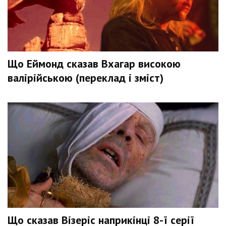
Що Еймонд сказав Вхагар високою
валірійською (переклад і зміст)
Що сказав Візеріс наприкінці 8-ї серії