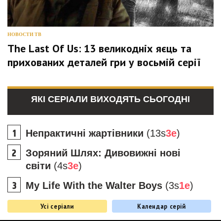
НОВОСТИ ТВ
The Last Of Us: 13 великодніх яєць та
прихованих деталей гри у восьмій серії
ЯКІ СЕРІАЛИ ВИХОДЯТЬ СЬОГОДНІ
Непрактичні жартівники
(13s
3e
)
Зоряний Шлях: Дивовижні нові
світи
(4s
3e
)
My Life With the Walter Boys
(3s
1e
)
Усі серіали
Календар серій