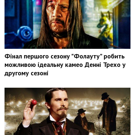
Фінал першого сезону "Фолауту" робить
можливою ідеальну камео Денні Трехо у
другому сезоні