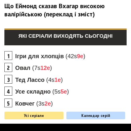
Що Еймонд сказав Вхагар високою
валірійською (переклад і зміст)
ЯКІ СЕРІАЛИ ВИХОДЯТЬ СЬОГОДНІ
Ігри для хлопців
(42s
9e
)
Овал
(7s
12e
)
Тед Лассо
(4s
1e
)
Усе складно
(5s
5e
)
Ковчег
(3s
2e
)
Усі серіали
Календар серій