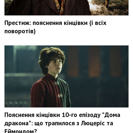
Престиж: пояснення кінцівки (і всіх
поворотів)
Пояснення кінцівки 10-го епізоду "Дома
дракона": що трапилося з Люцеріс та
Еймондом?