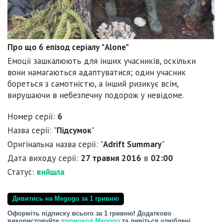
Про що 6 епізод серіалу "Alone"
Емоції зашкалюють для інших учасників, оскільки
вони намагаються адаптуватися; один учасник
бореться з самотністю, а інший ризикує всім,
вирушаючи в небезпечну подорож у невідоме.
Номер серії:
6
Назва серії: "
Підсумок
"
Оригінальна назва серії: "
Adrift Summary
"
Дата виходу серії:
27 травня 2016
в
02:00
Статус:
вийшла
Дивитись на Megogo за 1 гривню
Оформіть підписку всього за 1 гривню! Додатково
використовуйте
промокод Megogo
та дивіться улюблені