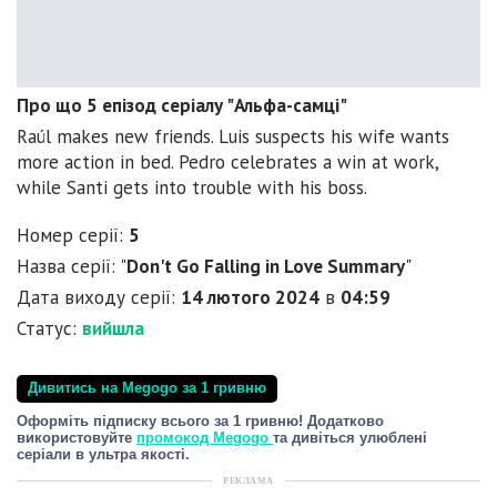
Про що 5 епізод серіалу "Альфа-самці"
Raúl makes new friends. Luis suspects his wife wants
more action in bed. Pedro celebrates a win at work,
while Santi gets into trouble with his boss.
Номер серії:
5
Назва серії: "
Don't Go Falling in Love Summary
"
Дата виходу серії:
14 лютого 2024
в
04:59
Статус:
вийшла
Дивитись на Megogo за 1 гривню
Оформіть підписку всього за 1 гривню! Додатково
використовуйте
промокод Megogo
та дивіться улюблені
серіали в ультра якості.
РЕКЛАМА