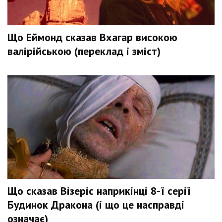
Що Еймонд сказав Вхагар високою
валірійською (переклад і зміст)
Що сказав Візеріс наприкінці 8-ї серії
Будинок Дракона (і що це насправді
означає)