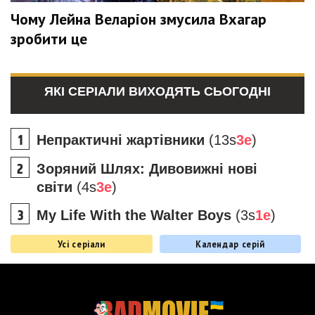
Чому Лейна Веларіон змусила Вхагар
зробити це
ЯКІ СЕРІАЛИ ВИХОДЯТЬ СЬОГОДНІ
Непрактичні жартівники
(13s
3e
)
Зоряний Шлях: Дивовижні нові
світи
(4s
3e
)
My Life With the Walter Boys
(3s
1e
)
Усі серіали
Календар серій