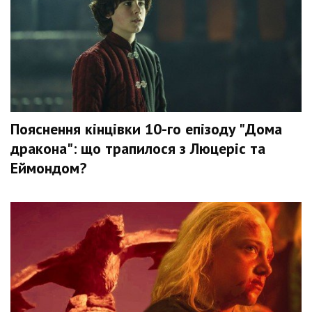
Пояснення кінцівки 10-го епізоду "Дома
дракона": що трапилося з Люцеріс та
Еймондом?