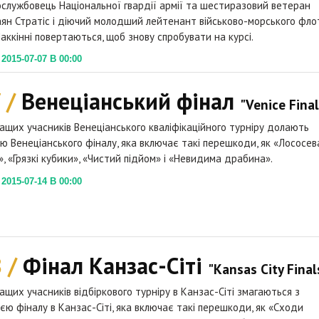
ослужбовець Національної гвардії армії та шестиразовий ветеран
аян Стратіс і діючий молодший лейтенант військово-морського фло
аккінні повертаються, щоб знову спробувати на курсі.
015-07-07 В 00:00
 /
Венеціанський фінал
"Venice Final
ащих учасників Венеціанського кваліфікаційного турніру долають
ю Венеціанського фіналу, яка включає такі перешкоди, як «Лососев
, «Грязкі кубики», «Чистий підйом» і «Невидима драбина».
015-07-14 В 00:00
8 /
Фінал Канзас-Сіті
"Kansas City Final
ащих учасників відбіркового турніру в Канзас-Сіті змагаються з
єю фіналу в Канзас-Сіті, яка включає такі перешкоди, як «Сходи