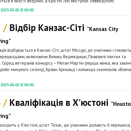
ться в якості ведучих, а Крістін Ліхі виступає співведучою.
015-05-26 В 00:00
2 /
Відбір Канзас-Сіті
"Kansas City
ying"
ація відбувається в Канзас-Сіті, штат Міссурі, де учасники стикають
ерешкодами, включаючи Велику Ведмедицю, Плаваючі плитки та
. Серед ветеранів конкурсу – Меган Мартін (перша жінка, яка закін
Spider минулого сезону), Браян Арнольд і команда скелелазів «Вовча
015-06-02 В 00:00
3 /
Кваліфікація в Х'юстоні
"Houst
ying"
роходить у Х’юстоні, штат Техас, де учасники долають 6 перешкод,