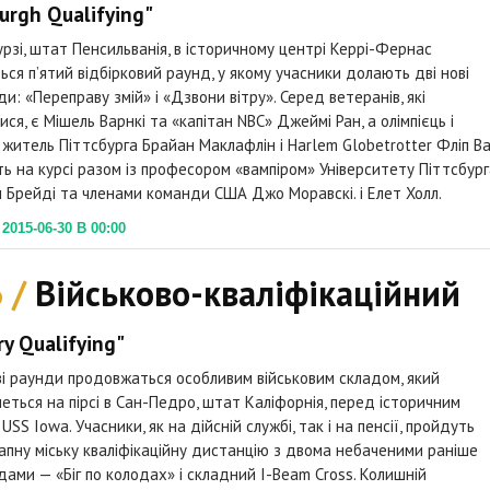
burgh Qualifying"
урзі, штат Пенсильванія, в історичному центрі Керрі-Фернас
ься п’ятий відбірковий раунд, у якому учасники долають дві нові
и: «Переправу змій» і «Дзвони вітру». Серед ветеранів, які
ися, є Мішель Варнкі та «капітан NBC» Джеймі Ран, а олімпієць і
 житель Піттсбурга Брайан Маклафлін і Harlem Globetrotter Фліп В
ь на курсі разом із професором «вампіром» Університету Піттсбург
Брейді та членами команди США Джо Моравскі. і Елет Холл.
015-06-30 В 00:00
6 /
Військово-кваліфікаційний
ry Qualifying"
ві раунди продовжаться особливим військовим складом, який
еться на пірсі в Сан-Педро, штат Каліфорнія, перед історичним
USS Iowa. Учасники, як на дійсній службі, так і на пенсії, пройдуть
пну міську кваліфікаційну дистанцію з двома небаченими раніше
ами — «Біг по колодах» і складний I-Beam Cross. Колишній