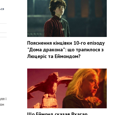
ься
Пояснення кінцівки 10-го епізоду
"Дома дракона": що трапилося з
Люцеріс та Еймондом?
лл і
дон
Що Еймонд сказав Вхагар