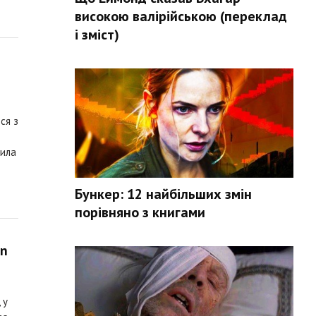
високою валірійською (переклад
і зміст)
ся з
чила
Бункер: 12 найбільших змін
порівняно з книгами
on
 у