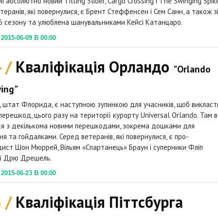
і абсолютно новий Tilting Slider, Cargo Crossing і The Swinging Spike
теранів, які повернулися, є Брент Стеффенсен і Сем Санн, а також з
6 сезону та улюблена шанувальниками Кейсі Катанцаро.
015-06-09 В 00:00
4 /
Кваліфікація Орландо
"Orlando
ying"
 штат Флорида, є наступною зупинкою для учасників, щоб викласт
 перешкод, цього разу на території курорту Universal Orlando. Там 
ся з декількома новими перешкодами, зокрема дошками для
ня та гойдалками. Серед ветеранів, які повернулися, є про-
ист Шон Мюррей, Вільям «Спартанець» Браун і суперники Фліп
 і Дрю Дрешель.
015-06-23 В 00:00
5 /
Кваліфікація Піттсбурга