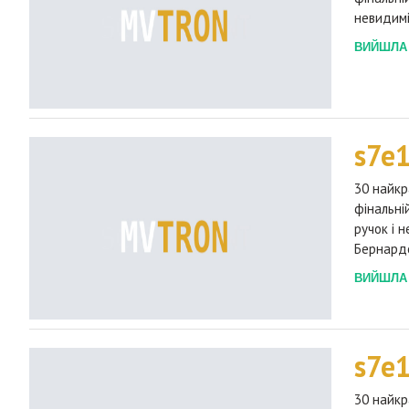
невидимі
ВИЙШЛА 2
s7e
30 найкр
фінальні
ручок і 
Бернардо
ВИЙШЛА 2
s7e
30 найкр