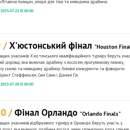
 «Літаюча полиця», опора для тіла та невидима драбина.
015-07-21 В 00:00
9 /
Х'юстонський фінал
"Houston Fina
ащих учасників Х’юстонського кваліфікаційного турніру беруть уча
ній доріжці, яка включає драбину з лососем, прогулянкову планку,
ну скелю та невидиму драбину. Головні конкуренти та фаворити
Брент Стеффенсен, Сем Санн і Деніел Гіл.
015-07-28 В 00:00
10 /
Фінал Орландо
"Orlando Finals"
ащих учасників відбіркового турніру в Орландо беруть участь у
й трасі, яка включає драбини лосося, алею гарматного ядра, спіраль 