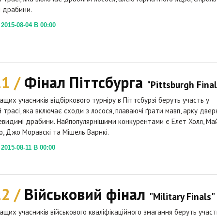
 драбини.
015-08-04 В 00:00
11 /
Фінал Піттсбурга
"Pittsburgh Final
ащих учасників відбіркового турніру в Піттсбурзі беруть участь у
й трасі, яка включає сходи з лосося, плаваючі ґрати мавп, арку две
невидимі драбини. Найпопулярнішими конкурентами є Елет Холл, Ма
, Джо Моравскі та Мішель Варнкі.
015-08-11 В 00:00
12 /
Військовий фінал
"Military Finals"
ащих учасників військового кваліфікаційного змагання беруть участ