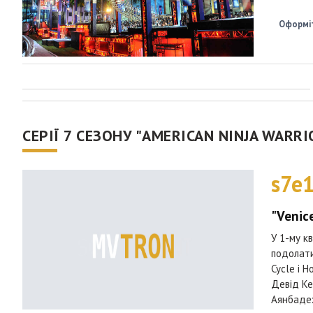
Оформіт
СЕРІЇ 7 СЕЗОНУ "AMERICAN NINJA WARR
s7e
"Venic
У 1-му кв
подолати 
Cycle і H
Девід Ке
Аянбадех