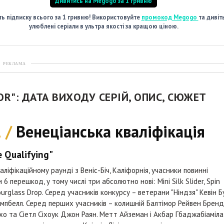
Дивитись на Megogo за 1 гривню
ь підписку всього за 1 гривню! Використовуйте
промокод Megogo
та дивіт
улюблені серіали в ультра якості за кращою ціною.
РЕКЛАМА
IOR": ДАТА ВИХОДУ СЕРІЙ, ОПИС, СЮЖЕТ
1 /
Венеціанська кваліфікація
e Qualifying"
аліфікаційному раунді з Веніс-Біч, Каліфорнія, учасники повинні
6 перешкод, у тому числі три абсолютно нові: Mini Silk Slider, Spin
ourglass Drop. Серед учасників конкурсу – ветерани "Ніндзя" Кевін Бу
мпбелл. Серед перших учасників – колишній Балтімор Рейвен Брен
о та Сіетл Сіхоук Джон Раян. Метт Айземан і Акбар Гбаджабіаміла