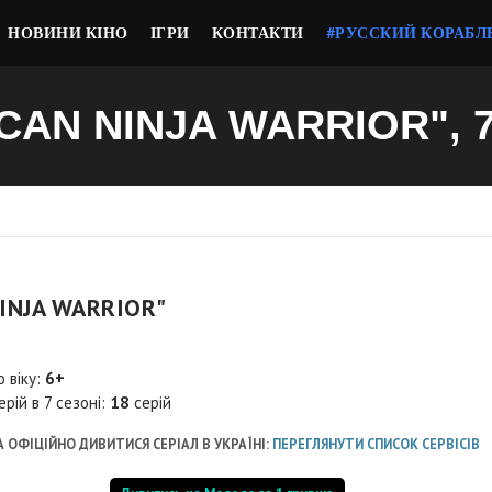
НОВИНИ КІНО
ІГРИ
КОНТАКТИ
#РУССКИЙ КОРАБЛ
CAN NINJA WARRIOR", 
INJA WARRIOR"
о віку:
6+
ерій в 7 сезоні:
18
серій
 ОФІЦІЙНО ДИВИТИСЯ СЕРІАЛ В УКРАЇНІ:
ПЕРЕГЛЯНУТИ СПИСОК СЕРВІСІВ