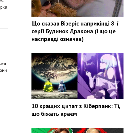
s.
ірка
Що сказав Візеріс наприкінці 8-ї
серії Будинок Дракона (і що це
насправді означає)
ися
вони
10 кращих цитат з Кіберпанк: Ті,
що біжать краєм