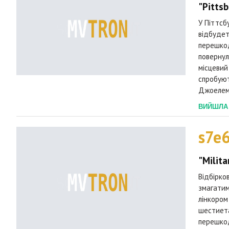
"Pitts
У Піттсб
відбудет
перешкод
повернул
місцевий
спробуют
Джоелем 
ВИЙШЛА 2
s7e
"Milita
Відбірко
змагатим
лінкором 
шестиета
перешкод