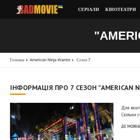
СЕРІАЛИ
КІНОТЕАТРИ
"AMERI
Головна
American Ninja Warrior
Сезон 7
ІНФОРМАЦІЯ ПРО 7 СЕЗОН "AMERICAN N
Для яког
Скільки с
ДЕ МОЖНА