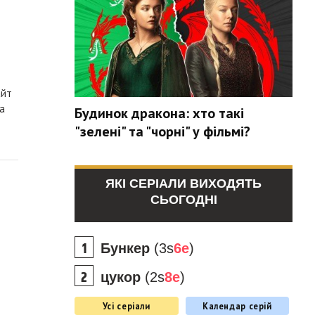
айт
а
Будинок дракона: хто такі
"зелені" та "чорні" у фільмі?
ЯКІ СЕРІАЛИ ВИХОДЯТЬ
СЬОГОДНІ
Бункер
(3s
6e
)
цукор
(2s
8e
)
Усі серіали
Календар серій