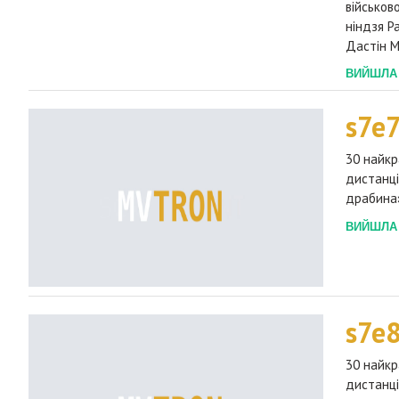
військов
ніндзя Р
Дастін М
ВИЙШЛА 2
s7e7
30 найкр
дистанці
драбина»
ВИЙШЛА 2
s7e
30 найкр
дистанці