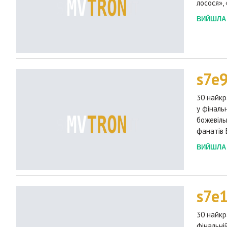
лосося»,
ВИЙШЛА 2
s7e
30 найкр
у фіналь
божевіль
фанатів 
ВИЙШЛА 2
s7e
30 найкр
фінальні