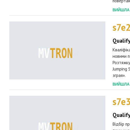
повертаю
ВИЙШЛА 2
s7e
Qualif
Кваліфік
новими п
Розтяжку
Jumping 
зграя».
ВИЙШЛА 2
s7e
Qualif
Відбір п