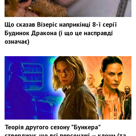
Що сказав Візеріс наприкінці 8-ї серії
Будинок Дракона (і що це насправді
означає)
Теорія другого сезону "Бункера"
стверджує, що всі персонажі — клони (та