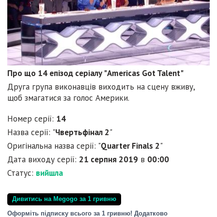
Про що 14 епізод серіалу "Americas Got Talent"
Друга група виконавців виходить на сцену вживу,
щоб змагатися за голос Америки.
Номер серії:
14
Назва серії: "
Чвертьфінал 2
"
Оригінальна назва серії: "
Quarter Finals 2
"
Дата виходу серії:
21 серпня 2019
в
00:00
Статус:
вийшла
Дивитись на Megogo за 1 гривню
Оформіть підписку всього за 1 гривню! Додатково