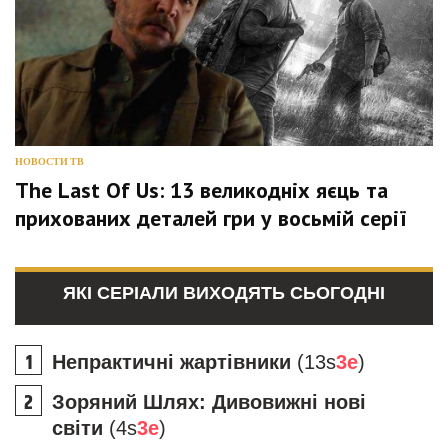
НОВОСТИ ТВ
The Last Of Us: 13 великодніх яєць та
прихованих деталей гри у восьмій серії
ЯКІ СЕРІАЛИ ВИХОДЯТЬ СЬОГОДНІ
Непрактичні жартівники
(13s
3e
)
Зоряний Шлях: Дивовижні нові
світи
(4s
3e
)