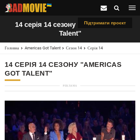
Підтримати проєкт
14 серія 14 сезону "Americas Got
Talent"
Головна
Americas Got Talent
Сезон 14
Серія 14
14 СЕРІЯ 14 СЕЗОНУ "AMERICAS
GOT TALENT"
РЕКЛАМА