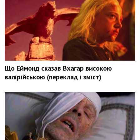
Що Еймонд сказав Вхагар високою
валірійською (переклад і зміст)