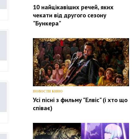
10 найцікавіших речей, яких
чекати від другого сезону
"Бункера"
НОВОСТИ КИНО
Усі пісні з фильму "Елвіс" (і хто що
співає)