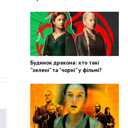
Будинок дракона: хто такі
"зелені" та "чорні" у фільмі?
.