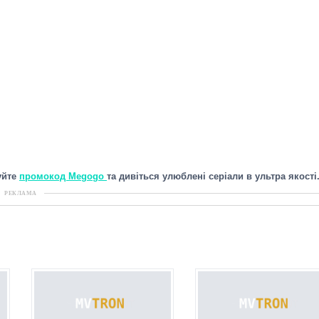
уйте
промокод Megogo
та дивіться улюблені серіали в ультра якості
РЕКЛАМА