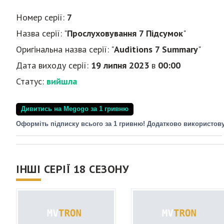
Номер серії:
7
Назва серії: "
Прослуховування 7 Підсумок
"
Оригінальна назва серії: "
Auditions 7 Summary
"
Дата виходу серії:
19 липня 2023
в
00:00
Статус:
вийшла
Дивитись на Megogo за 1 гривню
Оформіть підписку всього за 1 гривню! Додатково використов
ІНШІ СЕРІЇ 18 СЕЗОНУ