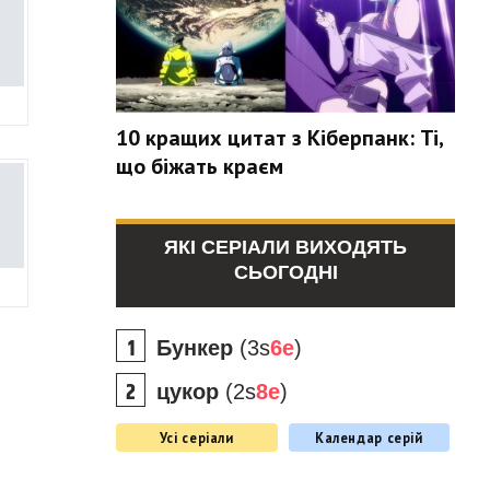
10 кращих цитат з Кіберпанк: Ті,
що біжать краєм
ЯКІ СЕРІАЛИ ВИХОДЯТЬ
СЬОГОДНІ
Бункер
(3s
6e
)
цукор
(2s
8e
)
Усі серіали
Календар серій