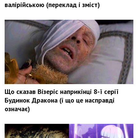
валірійською (переклад і зміст)
Що сказав Візеріс наприкінці 8-ї серії
Будинок Дракона (і що це насправді
означає)