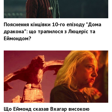
Пояснення кінцівки 10-го епізоду "Дома
дракона": що трапилося з Люцеріс та
Еймондом?
Що Еймонд сказав Вхагар високою