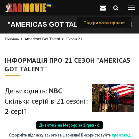
Підтримати проєкт
"AMERICAS GOT TALENT", 21 СЕЗОН
Головна
Americas Got Talent
Сезон 21
ІНФОРМАЦІЯ ПРО 21 СЕЗОН "AMERICAS
GOT TALENT"
Де виходить:
NBC
Скільки серій в 21 сезоні:
2
серії
Дивитись на Megogo за 1 гривню
Оформіть підписку всього за 1 гривню! Використовуйте
промокод