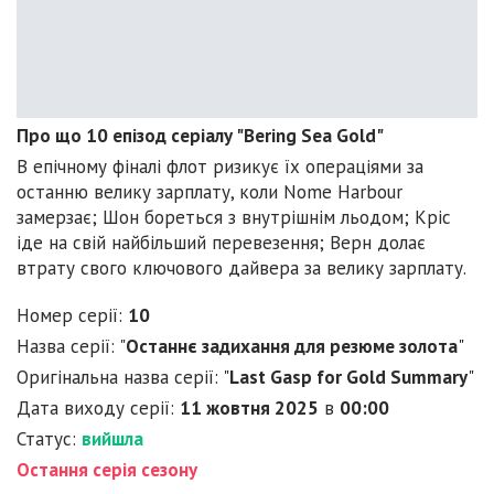
Про що 10 епізод серіалу "Bering Sea Gold"
В епічному фіналі флот ризикує їх операціями за
останню велику зарплату, коли Nome Harbour
замерзає; Шон бореться з внутрішнім льодом; Кріс
іде на свій найбільший перевезення; Верн долає
втрату свого ключового дайвера за велику зарплату.
Номер серії:
10
Назва серії: "
Останнє задихання для резюме золота
"
Оригінальна назва серії: "
Last Gasp for Gold Summary
"
Дата виходу серії:
11 жовтня 2025
в
00:00
Статус:
вийшла
Остання серія сезону