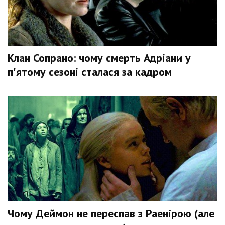
Клан Сопрано: чому смерть Адріани у
п'ятому сезоні сталася за кадром
Чому Деймон не переспав з Раенірою (але