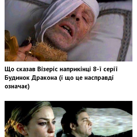
Що сказав Візеріс наприкінці 8-ї серії
Будинок Дракона (і що це насправді
означає)