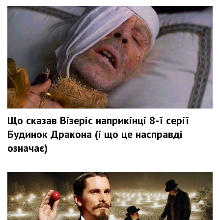
Що сказав Візеріс наприкінці 8-ї серії
Будинок Дракона (і що це насправді
означає)