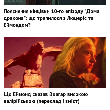
Пояснення кінцівки 10-го епізоду "Дома
дракона": що трапилося з Люцеріс та
Еймондом?
Що Еймонд сказав Вхагар високою
валірійською (переклад і зміст)