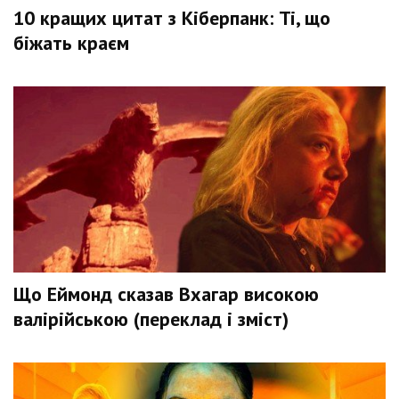
10 кращих цитат з Кіберпанк: Ті, що
біжать краєм
Що Еймонд сказав Вхагар високою
валірійською (переклад і зміст)