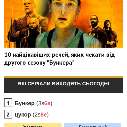
10 найцікавіших речей, яких чекати від
другого сезону "Бункера"
ЯКІ СЕРІАЛИ ВИХОДЯТЬ СЬОГОДНІ
Бункер
(3s
6e
)
цукор
(2s
8e
)
Усі серіали
Календар серій