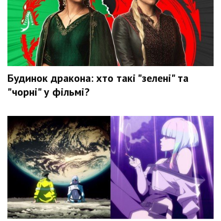
Будинок дракона: хто такі "зелені" та
"чорні" у фільмі?