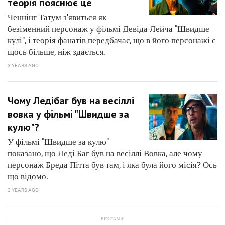
теорія пояснює це
Ченнінг Татум з'явиться як
безіменний персонаж у фільмі Девіда Лейча "Швидше
кулі", і теорія фанатів передбачає, що в його персонажі є
щось більше, ніж здається.
3 YEARS AGO
Чому Ледібаг був на весіллі
вовка у фільмі "Швидше за
кулю"?
У фільмі "Швидше за кулю"
показано, що Леді Баг був на весіллі Вовка, але чому
персонаж Бреда Пітта був там, і яка була його місія? Ось
що відомо.
3 YEARS AGO
РЕКЛАМА