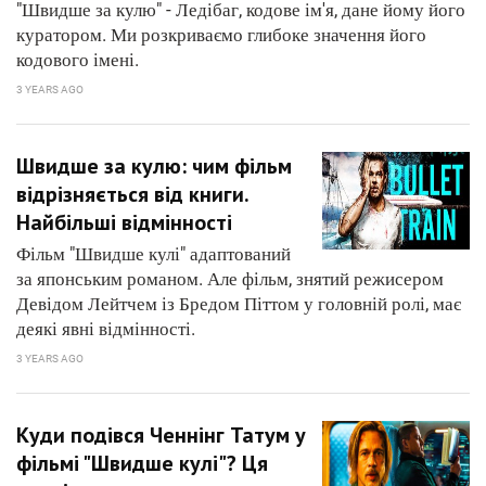
"Швидше за кулю" - Ледібаг, кодове ім'я, дане йому його
куратором. Ми розкриваємо глибоке значення його
кодового імені.
3 YEARS AGO
Швидше за кулю: чим фільм
відрізняється від книги.
Найбільші відмінності
Фільм "Швидше кулі" адаптований
за японським романом. Але фільм, знятий режисером
Девідом Лейтчем із Бредом Піттом у головній ролі, має
деякі явні відмінності.
3 YEARS AGO
Куди подівся Ченнінг Татум у
фільмі "Швидше кулі"? Ця