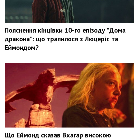
Пояснення кінцівки 10-го епізоду "Дома
дракона": що трапилося з Люцеріс та
Еймондом?
Що Еймонд сказав Вхагар високою