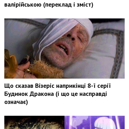
валірійською (переклад і зміст)
Що сказав Візеріс наприкінці 8-ї серії
Будинок Дракона (і що це насправді
означає)