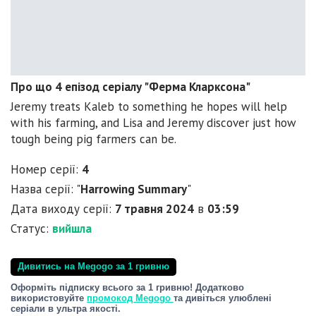
Про що 4 епізод серіалу "Ферма Кларксона"
Jeremy treats Kaleb to something he hopes will help
with his farming, and Lisa and Jeremy discover just how
tough being pig farmers can be.
Номер серії:
4
Назва серії: "
Harrowing Summary
"
Дата виходу серії:
7 травня 2024
в
03:59
Статус:
вийшла
Дивитись на Megogo за 1 гривню
Оформіть підписку всього за 1 гривню! Додатково
використовуйте
промокод Megogo
та дивіться улюблені
серіали в ультра якості.