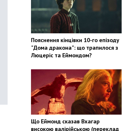
Пояснення кінцівки 10-го епізоду
"Дома дракона": що трапилося з
Люцеріс та Еймондом?
Що Еймонд сказав Вхагар
високою валірійською (переклад