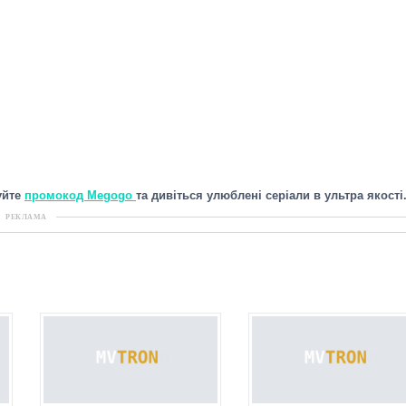
уйте
промокод Megogo
та дивіться улюблені серіали в ультра якості
РЕКЛАМА