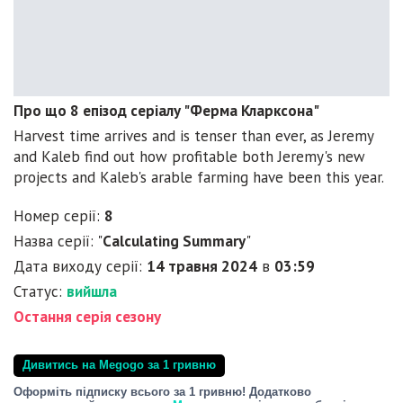
Про що 8 епізод серіалу "Ферма Кларксона"
Harvest time arrives and is tenser than ever, as Jeremy
and Kaleb find out how profitable both Jeremy's new
projects and Kaleb's arable farming have been this year.
Номер серії:
8
Назва серії: "
Calculating Summary
"
Дата виходу серії:
14 травня 2024
в
03:59
Статус:
вийшла
Остання серія сезону
Дивитись на Megogo за 1 гривню
Оформіть підписку всього за 1 гривню! Додатково