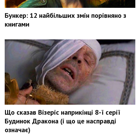
Бункер: 12 найбільших змін порівняно з
книгами
Що сказав Візеріс наприкінці 8-ї серії
Будинок Дракона (і що це насправді
означає)