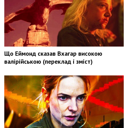
Що Еймонд сказав Вхагар високою
валірійською (переклад і зміст)