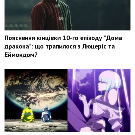
Пояснення кінцівки 10-го епізоду "Дома
дракона": що трапилося з Люцеріс та
Еймондом?