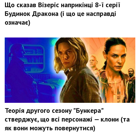
Що сказав Візеріс наприкінці 8-ї серії
Будинок Дракона (і що це насправді
означає)
Теорія другого сезону "Бункера"
стверджує, що всі персонажі — клони (та
як вони можуть повернутися)