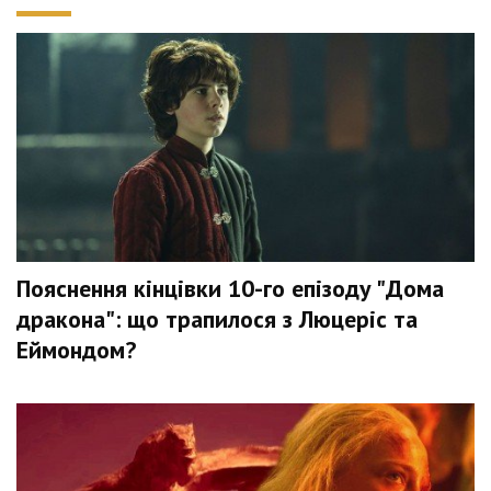
Пояснення кінцівки 10-го епізоду "Дома
дракона": що трапилося з Люцеріс та
Еймондом?