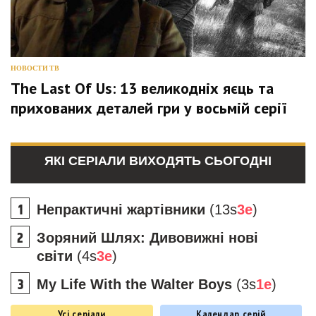
НОВОСТИ ТВ
The Last Of Us: 13 великодніх яєць та
прихованих деталей гри у восьмій серії
ЯКІ СЕРІАЛИ ВИХОДЯТЬ СЬОГОДНІ
Непрактичні жартівники
(13s
3e
)
Зоряний Шлях: Дивовижні нові
світи
(4s
3e
)
My Life With the Walter Boys
(3s
1e
)
Усі серіали
Календар серій