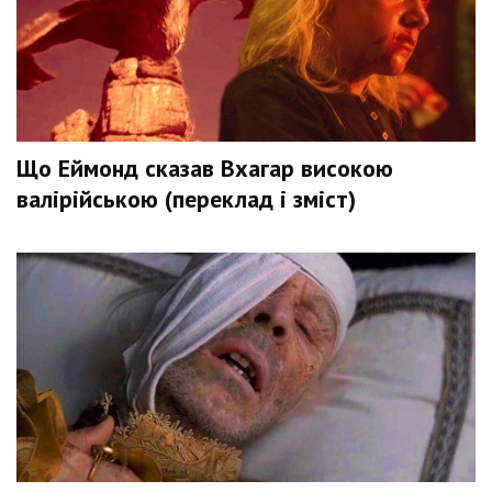
Що Еймонд сказав Вхагар високою
валірійською (переклад і зміст)