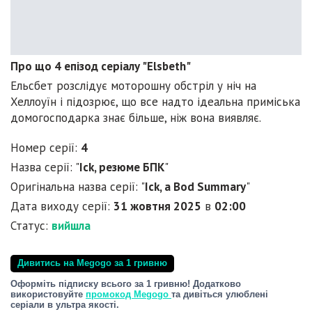
Про що 4 епізод серіалу "Elsbeth"
Ельсбет розслідує моторошну обстріл у ніч на
Хеллоуїн і підозрює, що все надто ідеальна приміська
домогосподарка знає більше, ніж вона виявляє.
Номер серії:
4
Назва серії: "
Ick, резюме БПК
"
Оригінальна назва серії: "
Ick, a Bod Summary
"
Дата виходу серії:
31 жовтня 2025
в
02:00
Статус:
вийшла
Дивитись на Megogo за 1 гривню
Оформіть підписку всього за 1 гривню! Додатково
використовуйте
промокод Megogo
та дивіться улюблені
серіали в ультра якості.