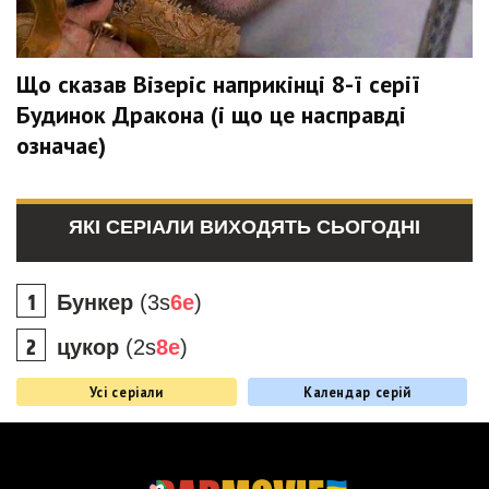
Що сказав Візеріс наприкінці 8-ї серії
Будинок Дракона (і що це насправді
означає)
ЯКІ СЕРІАЛИ ВИХОДЯТЬ СЬОГОДНІ
Бункер
(3s
6e
)
цукор
(2s
8e
)
Усі серіали
Календар серій