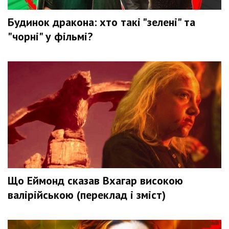
Будинок дракона: хто такі "зелені" та
"чорні" у фільмі?
Що Еймонд сказав Вхагар високою
валірійською (переклад і зміст)