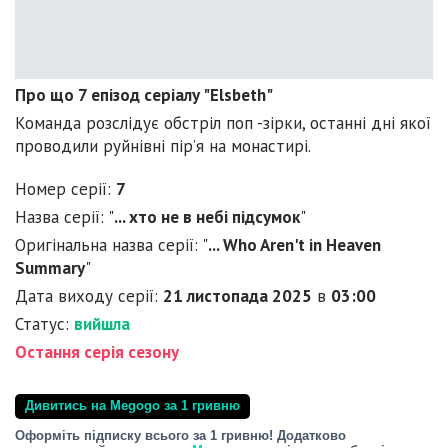
Про що 7 епізод серіалу "Elsbeth"
Команда розслідує обстріл поп -зірки, останні дні якої
проводили руйнівні пір’я на монастирі.
Номер серії:
7
Назва серії: "
... хто не в небі підсумок
"
Оригінальна назва серії: "
... Who Aren't in Heaven
Summary
"
Дата виходу серії:
21 листопада 2025
в
03:00
Статус:
вийшла
Остання серія сезону
Дивитись на Megogo за 1 гривню
Оформіть підписку всього за 1 гривню! Додатково