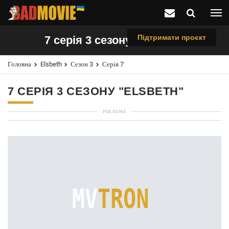
Підтримати проєкт
7 серія 3 сезону "Elsbeth"
Головна
Elsbeth
Сезон 3
Серія 7
7 СЕРІЯ 3 СЕЗОНУ "ELSBETH"
РЕКЛАМА