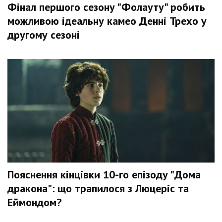
Фінал першого сезону "Фолауту" робить
можливою ідеальну камео Денні Трехо у
другому сезоні
Пояснення кінцівки 10-го епізоду "Дома
дракона": що трапилося з Люцеріс та
Еймондом?