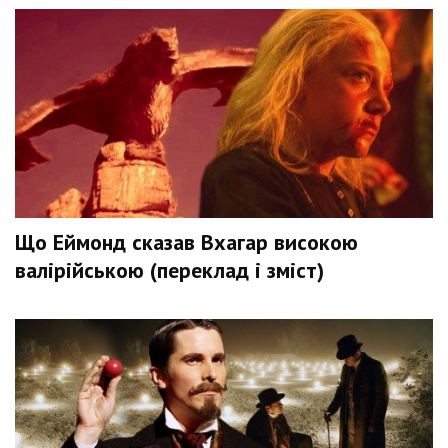
Що Еймонд сказав Вхагар високою
валірійською (переклад і зміст)