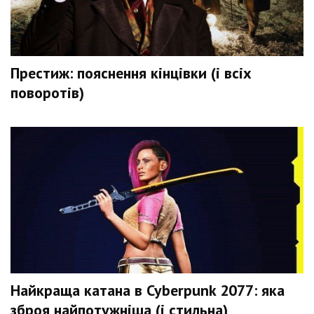
Престиж: пояснення кінцівки (і всіх
поворотів)
Найкраща катана в Cyberpunk 2077: яка
зброя найпотужніша (і стильна)