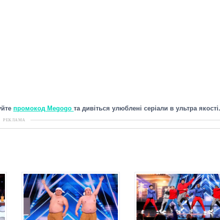
уйте
промокод Megogo
та дивіться улюблені серіали в ультра якості
РЕКЛАМА