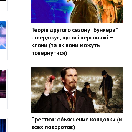
Теорія другого сезону "Бункера"
стверджує, що всі персонажі —
клони (та як вони можуть
повернутися)
Престиж: объяснение концовки (и
всех поворотов)