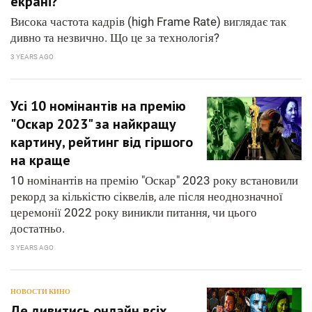
екрані?
Висока частота кадрів (high Frame Rate) виглядає так
дивно та незвично. Що це за технологія?
3 YEARS AGO
Усі 10 номінантів на премію
"Оскар 2023" за найкращу
картину, рейтинг від гіршого
на краще
10 номінантів на премію "Оскар" 2023 року встановили
рекорд за кількістю сіквелів, але після неоднозначної
церемонії 2022 року виникли питання, чи цього
достатньо.
3 YEARS AGO
НОВОСТИ КИНО
Де дивитись онлайн всіх