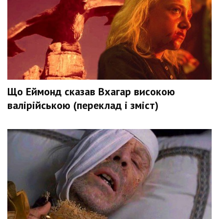
Що Еймонд сказав Вхагар високою
валірійською (переклад і зміст)