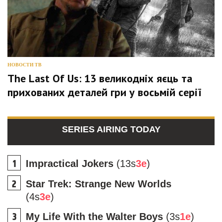
НОВОСТИ ТВ
The Last Of Us: 13 великодніх яєць та
прихованих деталей гри у восьмій серії
SERIES AIRING TODAY
Impractical Jokers
(13s
3e
)
Star Trek: Strange New Worlds
(4s
3e
)
My Life With the Walter Boys
(3s
1e
)