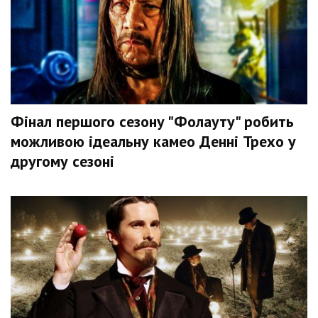
Фінал першого сезону "Фолауту" робить
можливою ідеальну камео Денні Трехо у
другому сезоні