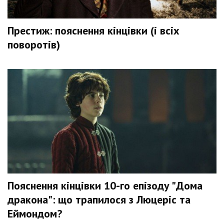
Престиж: пояснення кінцівки (і всіх
поворотів)
Пояснення кінцівки 10-го епізоду "Дома
дракона": що трапилося з Люцеріс та
Еймондом?