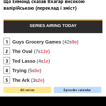
Що Еймонд сказав Вхагар високою
валірійською (переклад і зміст)
SERIES AIRING TODAY
Guys Grocery Games
(42s
9e
)
The Oval
(7s
12e
)
Ted Lasso
(4s
1e
)
Trying
(5s
5e
)
The Ark
(3s
2e
)
All series
Episodes calendar