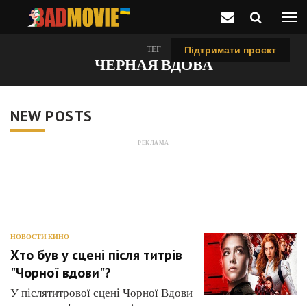
ТЕГ
Підтримати проєкт
ЧЕРНАЯ ВДОВА
NEW POSTS
РЕКЛАМА
НОВОСТИ КИНО
Хто був у сцені після титрів
"Чорної вдови"?
У післятитрової сцені Чорної Вдови