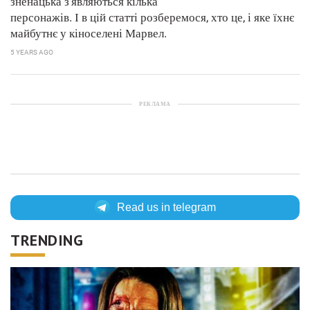
зненацька з'являються кілька
персонажів. І в цій статті розберемося, хто це, і яке їхнє
майбутнє у кіноселені Марвел.
5 YEARS AGO
РЕКЛАМА
Read us in telegram
TRENDING