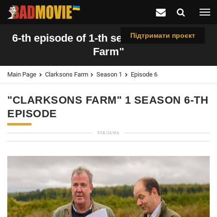
Підтримати проєкт
6-th episode of 1-th season "Clarksons
Farm"
Main Page
Clarksons Farm
Season 1
Episode 6
"CLARKSONS FARM" 1 SEASON 6-TH
EPISODE
РЕКЛАМА