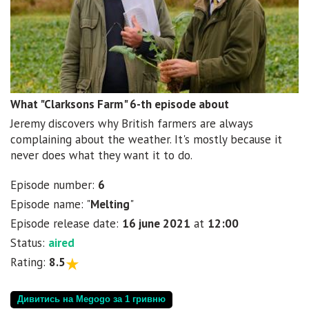
What "Clarksons Farm" 6-th episode about
Jeremy discovers why British farmers are always
complaining about the weather. It's mostly because it
never does what they want it to do.
Episode number:
6
Episode name: "
Melting
"
Episode release date:
16 june 2021
at
12:00
Status:
aired
Rating:
8.5
Дивитись на Megogo за 1 гривню