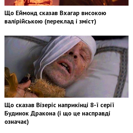
Що Еймонд сказав Вхагар високою
валірійською (переклад і зміст)
Що сказав Візеріс наприкінці 8-ї серії
Будинок Дракона (і що це насправді
означає)