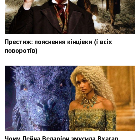
Престиж: пояснення кінцівки (і всіх
поворотів)
Чому Лейна Веларіон змусила Вхагар