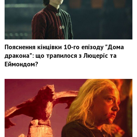
Пояснення кінцівки 10-го епізоду "Дома
дракона": що трапилося з Люцеріс та
Еймондом?