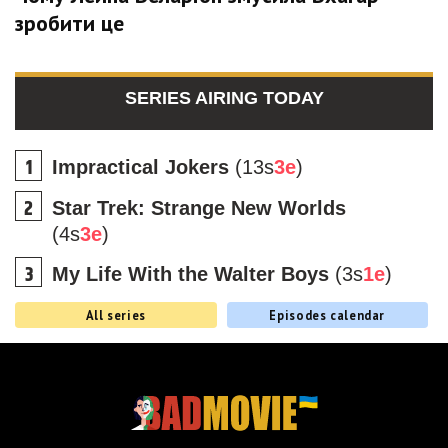
зробити це
SERIES AIRING TODAY
Impractical Jokers
(13s
3e
)
Star Trek: Strange New Worlds
(4s
3e
)
My Life With the Walter Boys
(3s
1e
)
All series
Episodes calendar