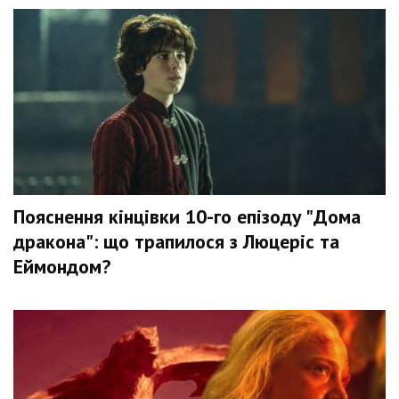
Пояснення кінцівки 10-го епізоду "Дома
дракона": що трапилося з Люцеріс та
Еймондом?