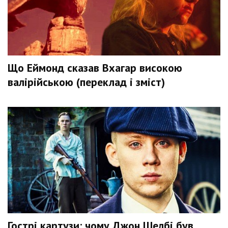
Що Еймонд сказав Вхагар високою
валірійською (переклад і зміст)
Гострі картузи: чому Джон Шелбі був