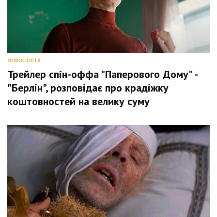
НОВОСТИ ТВ
Трейлер спін-оффа "Паперового Дому" -
"Берлін", розповідає про крадіжку
коштовностей на велику суму