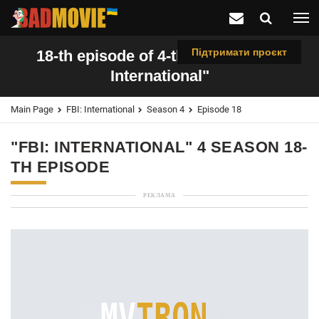
Підтримати проєкт
18-th episode of 4-th season "FBI:
International"
Main Page
FBI: International
Season 4
Episode 18
"FBI: INTERNATIONAL" 4 SEASON 18-
TH EPISODE
РЕКЛАМА