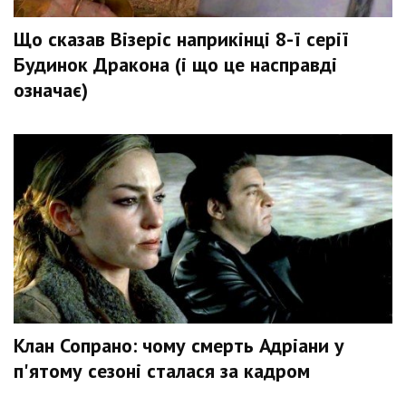
Що сказав Візеріс наприкінці 8-ї серії
Будинок Дракона (і що це насправді
означає)
Клан Сопрано: чому смерть Адріани у
п'ятому сезоні сталася за кадром