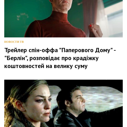
НОВОСТИ ТВ
Трейлер спін-оффа "Паперового Дому" -
"Берлін", розповідає про крадіжку
коштовностей на велику суму