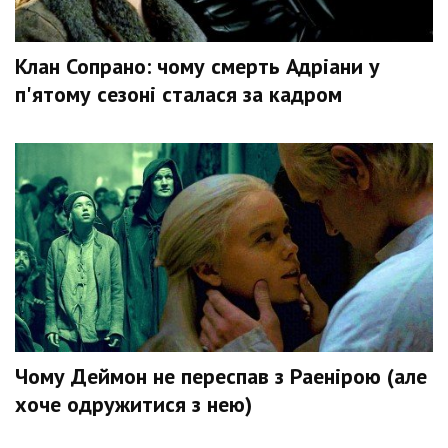
Клан Сопрано: чому смерть Адріани у
п'ятому сезоні сталася за кадром
Чому Деймон не переспав з Раенірою (але
хоче одружитися з нею)