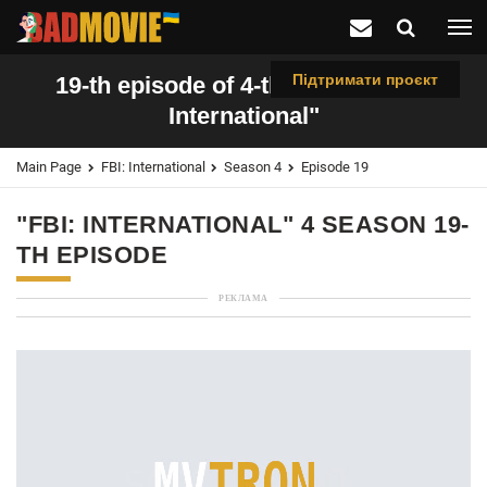
Підтримати проєкт
19-th episode of 4-th season "FBI:
International"
Main Page
FBI: International
Season 4
Episode 19
"FBI: INTERNATIONAL" 4 SEASON 19-
TH EPISODE
РЕКЛАМА