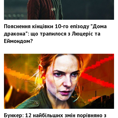
Пояснення кінцівки 10-го епізоду "Дома
дракона": що трапилося з Люцеріс та
Еймондом?
Бункер: 12 найбільших змін порівняно з