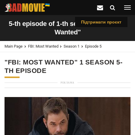
Підтримати проєкт
5-th episode of 1-th season "FBI: Most
Wanted"
Main Page
FBI: Most Wanted
Season 1
Episode 5
"FBI: MOST WANTED" 1 SEASON 5-
TH EPISODE
РЕКЛАМА