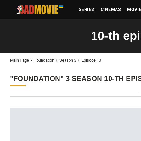
SERIES
CINEMAS
MOVI
10-th ep
Main Page
Foundation
Season 3
Episode 10
"FOUNDATION" 3 SEASON 10-TH EP