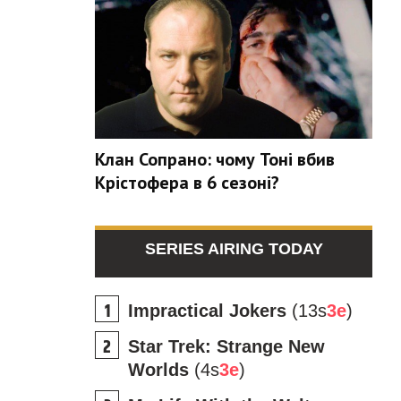
Клан Сопрано: чому Тоні вбив
Крістофера в 6 сезоні?
SERIES AIRING TODAY
Impractical Jokers
(13s
3e
)
Star Trek: Strange New
Worlds
(4s
3e
)