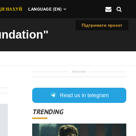
ДИ НАХУЙ
LANGUAGE (EN)
Підтримати проєкт
undation"
РЕКЛАМА
Read us in telegram
TRENDING