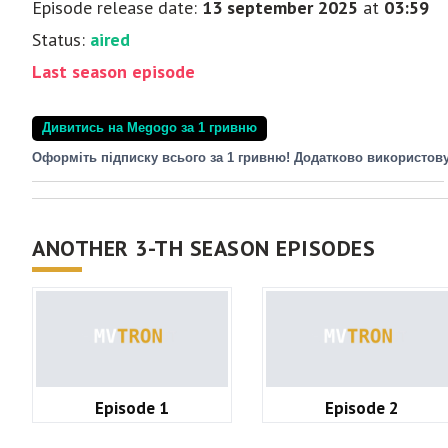
Episode release date:
13 september 2025
at
03:59
Status:
aired
Last season episode
Дивитись на Megogo за 1 гривню
Оформіть підписку всього за 1 гривню! Додатково використов
ANOTHER 3-TH SEASON EPISODES
Episode 1
Episode 2