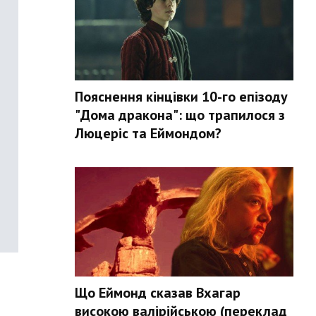
Пояснення кінцівки 10-го епізоду
"Дома дракона": що трапилося з
Люцеріс та Еймондом?
Що Еймонд сказав Вхагар
високою валірійською (переклад