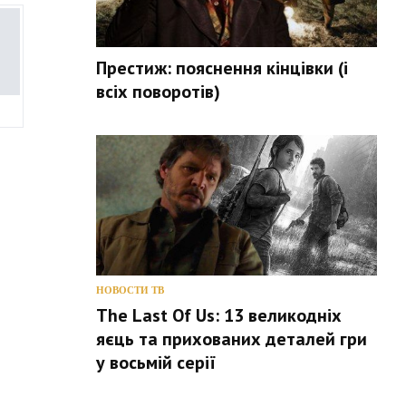
Престиж: пояснення кінцівки (і
всіх поворотів)
НОВОСТИ ТВ
The Last Of Us: 13 великодніх
яєць та прихованих деталей гри
у восьмій серії