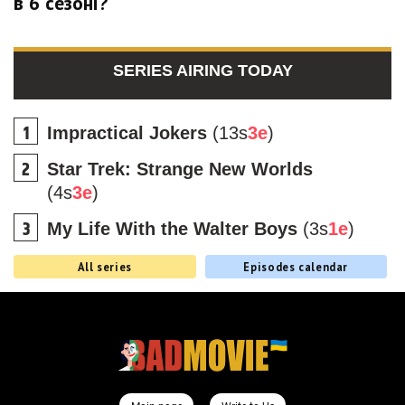
в 6 сезоні?
SERIES AIRING TODAY
Impractical Jokers
(13s
3e
)
Star Trek: Strange New Worlds
(4s
3e
)
My Life With the Walter Boys
(3s
1e
)
All series
Episodes calendar