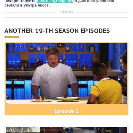
використовуйте
промокод Megogo
та дивіться улюблені
серіали в ультра якості.
РЕКЛАМА
ANOTHER 19-TH SEASON EPISODES
Episode 1