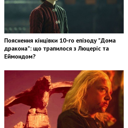
Пояснення кінцівки 10-го епізоду "Дома
дракона": що трапилося з Люцеріс та
Еймондом?