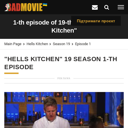
Підтримати проєкт
1-th episode of 19-th season "Hells
Kitchen"
Main Page
Hells Kitchen
Season 19
Episode 1
"HELLS KITCHEN" 19 SEASON 1-TH
EPISODE
РЕКЛАМА