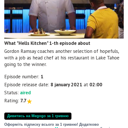
What "Hells Kitchen" 1-th episode about
Gordon Ramsay coaches another selection of hopefuls,
with a job as head chef at his restaurant in Lake Tahoe
going to the winner.
Episode number:
1
Episode release date:
8 january 2021
at
02:00
Status:
aired
Rating:
7.7
Дивитись на Megogo за 1 гривню
Оформіть підписку всього за 1 гривню! Додатково