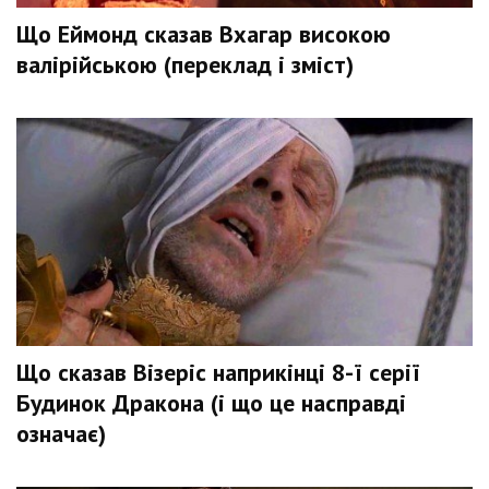
Що Еймонд сказав Вхагар високою
валірійською (переклад і зміст)
Що сказав Візеріс наприкінці 8-ї серії
Будинок Дракона (і що це насправді
означає)