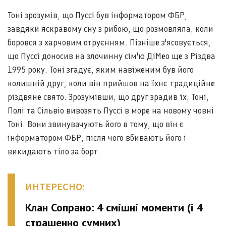
Тоні зрозумів, що Пуссі був інформатором ФБР,
завдяки яскравому сну з рибою, що розмовляла, коли
боровся з харчовим отруєнням. Пізніше з'ясовується,
що Пуссі доносив на злочинну сім'ю ДіМео ще з Різдва
1995 року. Тоні згадує, яким навіженим був його
колишній друг, коли він прийшов на їхнє традиційне
різдвяне свято. Зрозумівши, що друг зрадив їх, Тоні,
Полі та Сільвіо вивозять Пуссі в море на новому човні
Тоні. Вони звинувачують його в тому, що він є
інформатором ФБР, після чого вбивають його і
викидають тіло за борт.
ИНТЕРЕСНО:
Клан Сопрано: 4 смішні моменти (і 4
страшенно сумних)