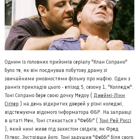
Одним із головних прийомів серіалу "Клан Сопрано"
було те, як він поєднував побутову драму зі
звичайними умовностями фільму про мафію. Один з
ранніх прикладів цього - епізод 5, сезону 1, "Колледж".
Тоні Сопрано бере свою дочку Медоу (
Джеймі-Лінн
Сіглер
) на день відкритих дверей у різні коледжі,
відстежуючи відомого інформатора ФБР. На заправці
в штаті Мен, Тоні стикається з "Феббі" (
Тоні Рей Россі
), який нині живе під захистом свідків, як Фред
Пітерс. Зустрівши його, Тоні задушив "Феббі" біля свого