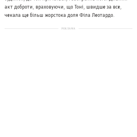
акт доброти, враховуючи, що Тоні, швидше за все,
чекала ще більш жорстока доля Філа Леотардо.
РЕКЛАМА