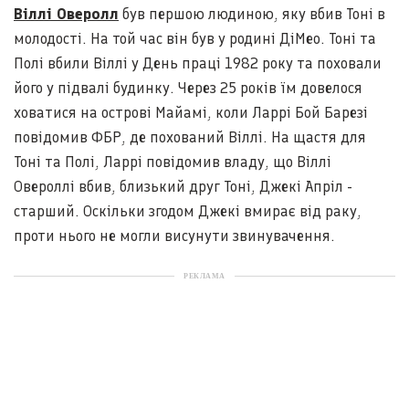
Віллі Оверолл
був першою людиною, яку вбив Тоні в
молодості. На той час він був у родині ДіМео. Тоні та
Полі вбили Віллі у День праці 1982 року та поховали
його у підвалі будинку. Через 25 років їм довелося
ховатися на острові Майамі, коли Ларрі Бой Барезі
повідомив ФБР, де похований Віллі. На щастя для
Тоні та Полі, Ларрі повідомив владу, що Віллі
Овероллі вбив, близький друг Тоні, Джекі Апріл -
старший. Оскільки згодом Джекі вмирає від раку,
проти нього не могли висунути звинувачення.
РЕКЛАМА