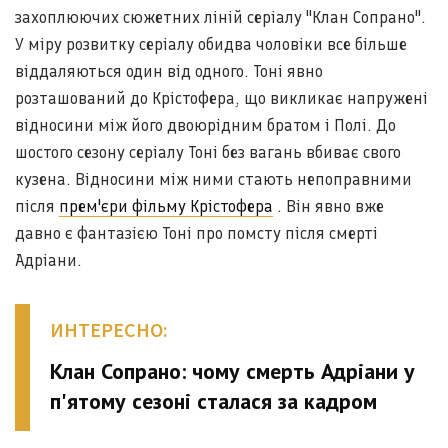
захоплюючих сюжетних ліній серіалу "Клан Сопрано".
У міру розвитку серіалу обидва чоловіки все більше
віддаляються один від одного. Тоні явно
розташований до Крістофера, що викликає напружені
відносини між його двоюрідним братом і Полі. До
шостого сезону серіалу Тоні без вагань вбиває свого
кузена. Відносини між ними стають непоправними
після
прем'єри фільму Крістофера
. Він явно вже
давно є фантазією Тоні про помсту після смерті
Адріани.
ИНТЕРЕСНО:
Клан Сопрано: чому смерть Адріани у
п'ятому сезоні сталася за кадром