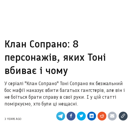
Клан Сопрано: 8
персонажів, яких Тоні
вбиває і чому
У серіалі "Клан Сопрано" Тоні Сопрано як безжальний
бос мафії наказує вбити багатьох гангстерів, але він і
не боїться брати справу в свої руки. І у цій статті
поміркуємо, хто були ці нещасні.
3 YEARS AGO