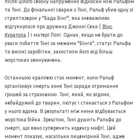
після цілого сезону напружених відносин між Ральфом
та Тоні. До фінальної сварки з Тоні, Ральф убив одну зі
стриптизерок у "Бада Бінг", яка зневажливо
відгукнулася про дружину Джонні Сека (
Вінс
Куратола
) і матері Полі. Однак, якщо не брати до
уваги побиття Тоні за межами "Бінга", статус Ральфа
та високі заробітки, захистили його від більш
жорстоких звинувачень.
Останньою краплею стає момент, коли Ральф
організовує смерть коня Тоні заради отримання
грошей за страховкою. Тоні, який, як відомо,
небайдужий до тварин, лютує і стикається з Ральфом
у нього вдома. В результаті між ними відбувається
жорстока бійка. Зрештою, Тоні душить Ральфа до
смерті, що явно суперечить кодексу мафії. Цей
момент показує, наскільки лицемірний Тоні, адже