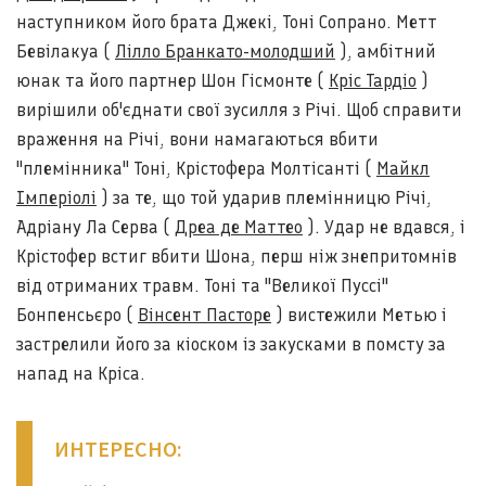
наступником його брата Джекі, Тоні Сопрано. Метт
Бевілакуа (
Лілло Бранкато-молодший
), амбітний
юнак та його партнер Шон Гісмонте (
Кріс Тардіо
)
вирішили об'єднати свої зусилля з Річі. Щоб справити
враження на Річі, вони намагаються вбити
"племінника" Тоні, Крістофера Молтісанті (
Майкл
Імперіолі
) за те, що той ударив племінницю Річі,
Адріану Ла Серва (
Дреа де Маттео
). Удар не вдався, і
Крістофер встиг вбити Шона, перш ніж знепритомнів
від отриманих травм. Тоні та "Великої Пуссі"
Бонпенсьєро (
Вінсент Пасторе
) вистежили Метью і
застрелили його за кіоском із закусками в помсту за
напад на Кріса.
ИНТЕРЕСНО: