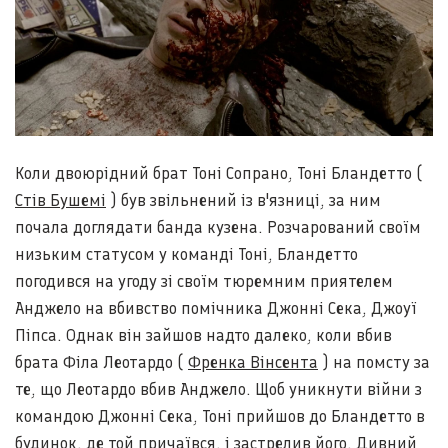
Коли двоюрідний брат Тоні Сопрано, Тоні Бландетто (
Стів Бушемі
) був звільнений із в'язниці, за ним
почала доглядати банда кузена. Розчарований своїм
низьким статусом у команді Тоні, Бландетто
погодився на угоду зі своїм тюремним приятелем
Анджело на вбивство помічника Джонні Сека, Джоуї
Піпса. Однак він зайшов надто далеко, коли вбив
брата Філа Леотардо (
Френка Вінсента
) на помсту за
те, що Леотардо вбив Анджело. Щоб уникнути війни з
командою Джонні Сека, Тоні прийшов до Бландетто в
будинок, де той причаївся, і застрелив його. Дивний