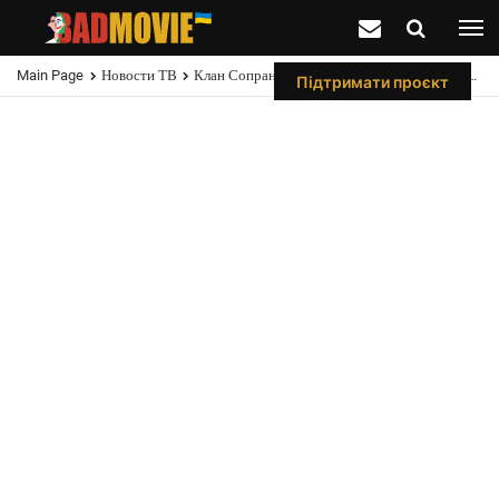
Main Page
Новости ТВ
Клан Сопрано: 8 Персонажів, Яких Тоні Вбиває І Чому
Підтримати проєкт