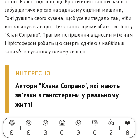
стані. В люті від того, що Кріс вчинив так необачно і
забув дитяче крісло на задньому сидінні машини,
Тоні душить свого кузена, щоб усе виглядало так, ніби
він загинув в аварії. Це останнє пряме вбивство Тоні у
"Клан Сопрано". Трагізм погіршення відносин між ним
і Крістофером робить цю смерть однією з найбільш
запам'ятовуваних у всьому серіалі.
ИНТЕРЕСНО:
Актори "Клана Сопрано", які мають
зв'язки з гангстерами у реальному
житті
😂
😢
😮
🤮
😡
👎
👍
❤️
0
0
0
0
0
0
2
0