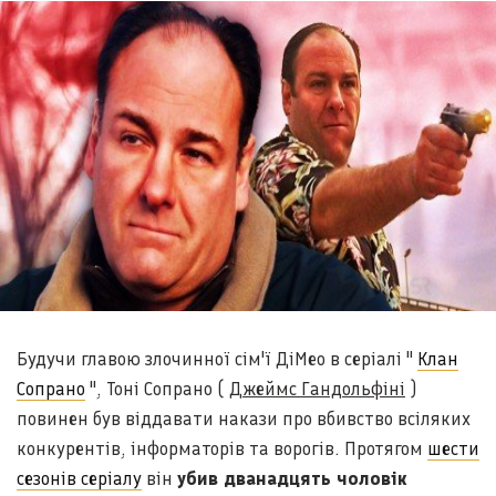
Будучи главою злочинної сім'ї ДіМео в серіалі "
Клан
Сопрано
", Тоні Сопрано (
Джеймс Гандольфіні
)
повинен був віддавати накази про вбивство всіляких
конкурентів, інформаторів та ворогів. Протягом
шести
сезонів серіалу
він
убив дванадцять чоловік