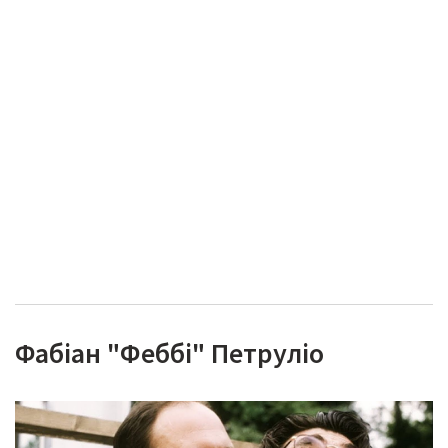
Фабіан "Феббі" Петруліо