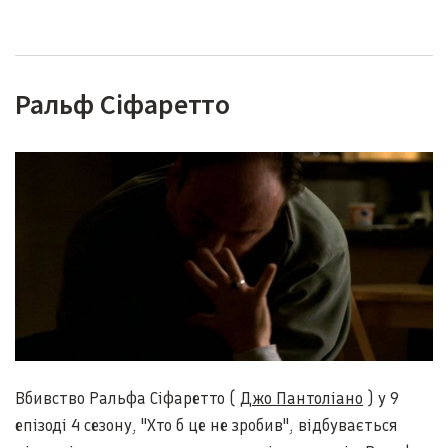
Ральф Сіфаретто
Вбивство Ральфа Сіфаретто (
Джо Пантоліано
) у 9
епізоді 4 сезону, "Хто б це не зробив", відбувається