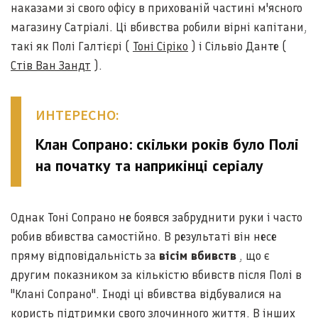
наказами зі свого офісу в прихованій частині
м'ясного
магазину Сатріалі. Ці вбивства
робили вірні капітани,
такі як Полі Галтієрі (
Тоні Сіріко
) і Сільвіо Данте (
Стів Ван Зандт
).
ИНТЕРЕСНО:
Клан Сопрано: скільки років було Полі
на початку та наприкінці серіалу
Однак Тоні Сопрано не боявся забруднити руки і часто
робив вбивства самостійно. В результаті він несе
пряму відповідальність за
вісім вбивств
, що є
другим показником за кількістю вбивств після Полі в
"Клані Сопрано". Іноді ці вбивства відбувалися на
користь підтримки свого злочинного життя. В інших