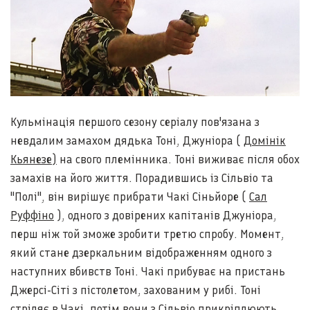
Кульмінація першого сезону серіалу пов'язана з
невдалим замахом дядька Тоні, Джуніора (
Домінік
Кьянезе)
на свого племінника. Тоні виживає після обох
замахів на його життя. Порадившись із Сільвіо та
"Полі", він вирішує прибрати Чакі Сіньйоре (
Сал
Руффіно
), одного з довірених капітанів Джуніора,
перш ніж той зможе зробити третю спробу. Момент,
який стане дзеркальним відображенням одного з
наступних вбивств Тоні. Чакі прибуває на пристань
Джерсі-Сіті з пістолетом, захованим у рибі. Тоні
стріляє в Чакі, потім вони з Сільвіо прикріплюють