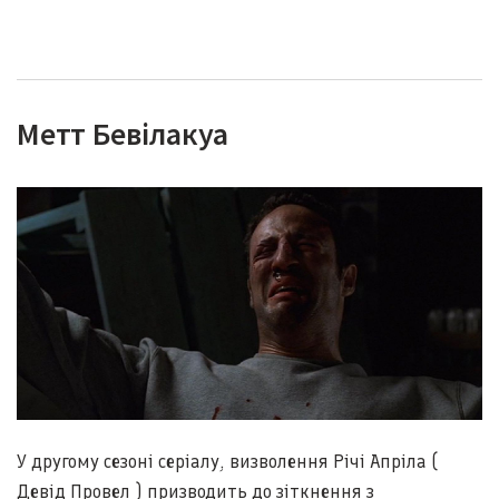
Метт Бевілакуа
У другому сезоні серіалу, визволення Річі Апріла (
Девід Провел
) призводить до зіткнення з