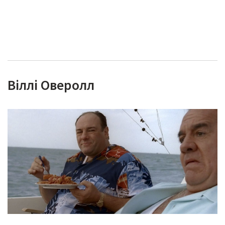
Віллі Оверолл