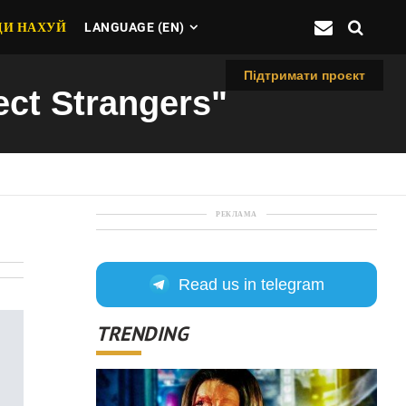
ДИ НАХУЙ
LANGUAGE (EN)
Підтримати проєкт
ect Strangers"
РЕКЛАМА
Read us in telegram
TRENDING