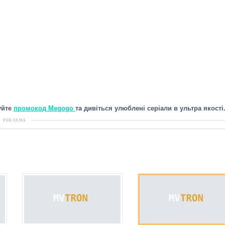
уйте
промокод Megogo
та дивіться улюблені серіали в ультра якості
РЕКЛАМА