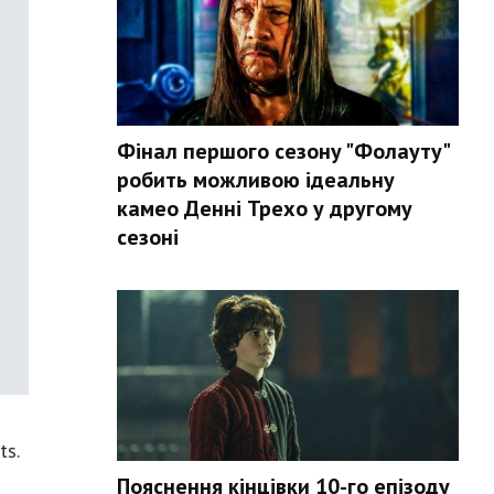
Фінал першого сезону "Фолауту"
робить можливою ідеальну
камео Денні Трехо у другому
сезоні
ts.
Пояснення кінцівки 10-го епізоду