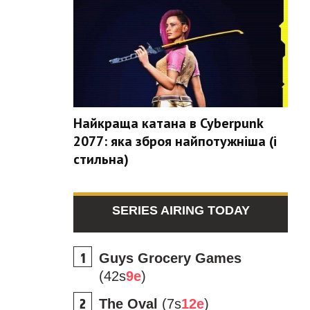
Найкраща катана в Cyberpunk
2077: яка зброя найпотужніша (і
стильна)
SERIES AIRING TODAY
Guys Grocery Games
(42s
9e
)
The Oval
(7s
12e
)