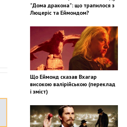
"Дома дракона": що трапилося з
Люцеріс та Еймондом?
.
Що Еймонд сказав Вхагар
високою валірійською (переклад
і зміст)