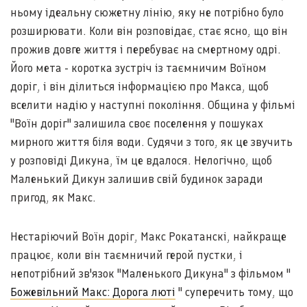
ньому ідеальну сюжетну лінію, яку не потрібно було
розширювати. Коли він розповідає, стає ясно, що він
прожив довге життя і перебуває на смертному одрі.
Його мета - коротка зустріч із таємничим Воїном
доріг, і він ділиться інформацією про Макса, щоб
вселити надію у наступні покоління. Община у фільмі
"Воїн доріг" залишила своє поселення у пошуках
мирного життя біля води. Судячи з того, як це звучить
у розповіді Дикуна, їм це вдалося. Нелогічно, щоб
Маленький Дикун залишив свій будинок заради
пригод, як Макс.
Нестаріючий Воїн доріг, Макс Рокатанскі, найкраще
працює, коли він таємничий герой пустки, і
непотрібний зв'язок "Маленького Дикуна" з фільмом "
Божевільний Макс: Дорога люті
" суперечить тому, що