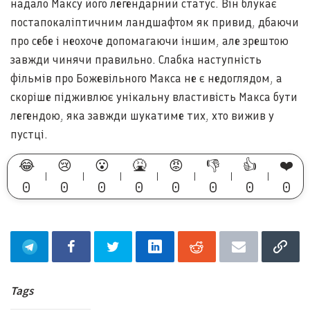
надало Максу його легендарний статус. Він блукає
постапокаліптичним ландшафтом як привид, дбаючи
про себе і неохоче допомагаючи іншим, але зрештою
завжди чинячи правильно. Слабка наступність
фільмів про Божевільного Макса не є недоглядом, а
скоріше підживлює унікальну властивість Макса бути
легендою, яка завжди шукатиме тих, хто вижив у
пустці.
😂
😢
😮
🤮
😡
👎
👍
❤️
0
0
0
0
0
0
0
0
Tags