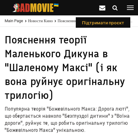
Main Page
Новости Кино
Пояснення Теорії Маленького Дикуна В "Шаленому Максі" (і Як Вона Руйнує Оригінальну Трилогію)
Підтримати проєкт
Пояснення теорії
Маленького Дикуна в
"Шаленому Максі" (і як
вона руйнує оригінальну
трилогію)
Популярна теорія "Божевільного Макса: Дорога люті",
що обертається навколо "Безглуздої дитини" з "Воїна
дороги", руйнує те, що робить оригінальну трилогію
"Божевільного Макса" унікальною.