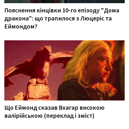
Пояснення кінцівки 10-го епізоду "Дома
дракона": що трапилося з Люцеріс та
Еймондом?
Що Еймонд сказав Вхагар високою
валірійською (переклад і зміст)