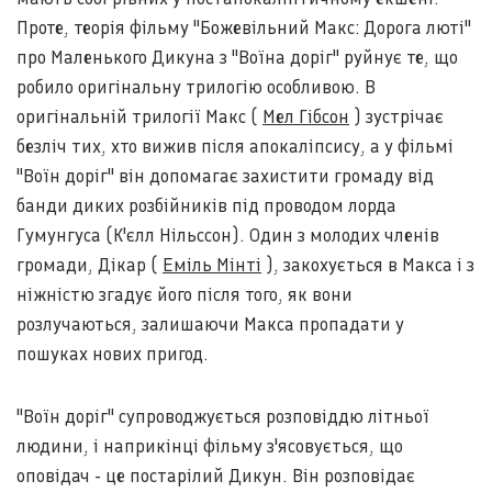
Проте, теорія фільму "Божевільний Макс: Дорога люті"
про Маленького Дикуна з "Воїна доріг" руйнує те, що
робило оригінальну трилогію особливою. В
оригінальній трилогії Макс (
Мел Гібсон
) зустрічає
безліч тих, хто вижив після апокаліпсису, а у фільмі
"Воїн доріг" він допомагає захистити громаду від
банди диких розбійників під проводом лорда
Гумунгуса (К'єлл Нільссон). Один з молодих членів
громади, Дікар (
Еміль Мінті
), закохується в Макса і з
ніжністю згадує його після того, як вони
розлучаються, залишаючи Макса пропадати у
пошуках нових пригод.
"Воїн доріг" супроводжується розповіддю літньої
людини, і наприкінці фільму з'ясовується, що
оповідач - це постарілий Дикун. Він розповідає