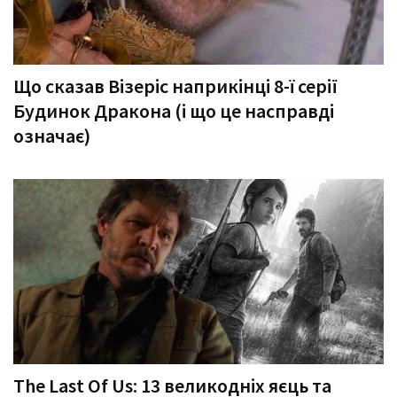
Що сказав Візеріс наприкінці 8-ї серії
Будинок Дракона (і що це насправді
означає)
The Last Of Us: 13 великодніх яєць та