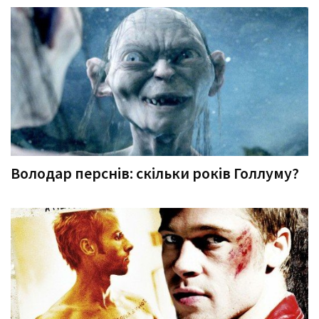
Володар перснів: скільки років Голлуму?