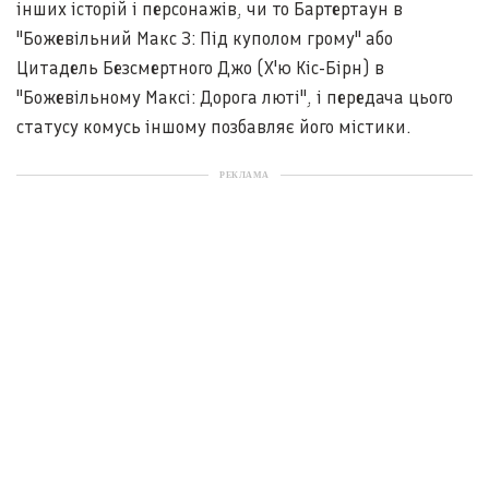
інших історій і персонажів, чи то Бартертаун в
"Божевільний Макс 3: Під куполом грому" або
Цитадель Безсмертного Джо (Х'ю Кіс-Бірн) в
"Божевільному Максі: Дорога люті", і передача цього
статусу комусь іншому позбавляє його містики.
РЕКЛАМА