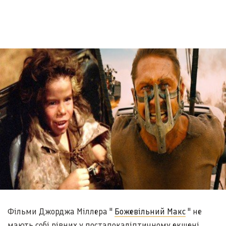
Фільми Джорджа Міллера "
Божевільний Макс
" не
мають собі рівних у постапокаліптичному екшені.