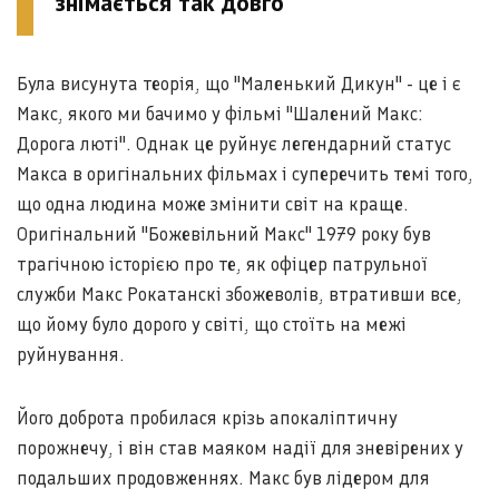
знімається так довго
Була висунута теорія, що "Маленький Дикун" - це і є
Макс, якого ми бачимо у фільмі "Шалений Макс:
Дорога люті". Однак це руйнує легендарний статус
Макса в оригінальних фільмах і суперечить темі того,
що одна людина може змінити світ на краще.
Оригінальний "Божевільний Макс" 1979 року був
трагічною історією про те, як офіцер патрульної
служби Макс Рокатанскі збожеволів, втративши все,
що йому було дорого у світі, що стоїть на межі
руйнування.
Його доброта пробилася крізь апокаліптичну
порожнечу, і він став маяком надії для зневірених у
подальших продовженнях. Макс був лідером для