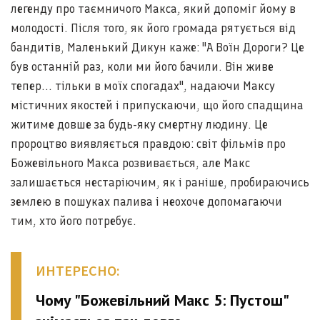
легенду про таємничого Макса, який допоміг йому в
молодості. Після того, як його громада рятується від
бандитів, Маленький Дикун каже: "А Воїн Дороги? Це
був останній раз, коли ми його бачили. Він живе
тепер... тільки в моїх спогадах", надаючи Максу
містичних якостей і припускаючи, що його спадщина
житиме довше за будь-яку смертну людину. Це
пророцтво виявляється правдою: світ фільмів про
Божевільного Макса розвивається, але Макс
залишається нестаріючим, як і раніше, пробираючись
землею в пошуках палива і неохоче допомагаючи
тим, хто його потребує.
ИНТЕРЕСНО:
Чому "Божевільний Макс 5: Пустош"