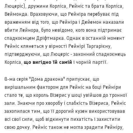
Люцеріс), дружини Корліса, Рейніс та брата Корліса,
Веймонда. Враховуючи, що Рейніра перебуває під
враженням від того, що Рейніра і Дейемон наказали
вбити Лейнора, було невідомо, кого вона підтримає
спадкоємцем Дріфтмарка. Однак в останній момент
Рейніс клянеться у вірності Рейнірі Таргарієну,
підтверджуючи, що Люцеріс - законний спадкоємець
Корліса,
що вигідно їй самій
і чорній партії.
8-ма серія "Дома дракона" припускає, що
вирішальним фактором для Рейніс на боці Рейніри
стало те, що король Візерис у шоці увійшов до тронної
зали. Знаючи про хворобу і слабкість Візериса, Рейніс
захопилася тим, що її дорогий кузен використовував
всі свої сили, щоб відкинути пихатість і захистити
свою дочку. Рейніс також не могла зрадити Рейніру,