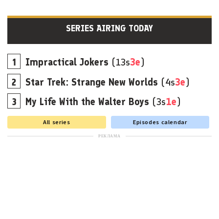
SERIES AIRING TODAY
Impractical Jokers
(13s
3e
)
Star Trek: Strange New Worlds
(4s
3e
)
My Life With the Walter Boys
(3s
1e
)
All series
Episodes calendar
РЕКЛАМА