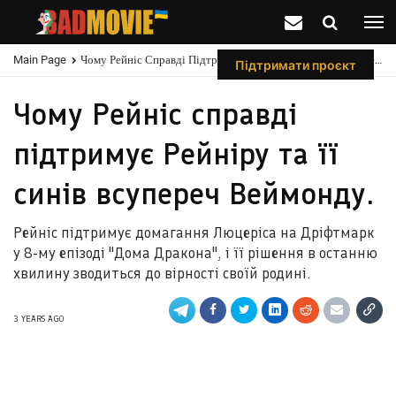
Main Page
Чому Рейніс Справді Підтримує Рейніру Та Її Синів Всупереч Веймонду.
Підтримати проєкт
Чому Рейніс справді
підтримує Рейніру та її
синів всупереч Веймонду.
Рейніс підтримує домагання Люцеріса на Дріфтмарк
у 8-му епізоді "Дома Дракона", і її рішення в останню
хвилину зводиться до вірності своїй родині.
3 YEARS AGO