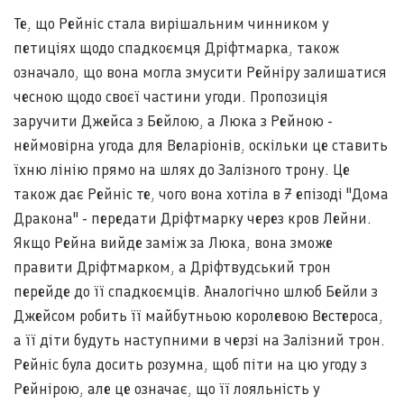
Те, що Рейніс стала вирішальним чинником у
петиціях щодо спадкоємця Дріфтмарка, також
означало, що вона могла змусити Рейніру залишатися
чесною щодо своєї частини угоди. Пропозиція
заручити Джейса з Бейлою, а Люка з Рейною -
неймовірна угода для Веларіонів, оскільки це ставить
їхню лінію прямо на шлях до Залізного трону. Це
також дає Рейніс те, чого вона хотіла в 7 епізоді "Дома
Дракона" - передати Дріфтмарку через кров Лейни.
Якщо Рейна вийде заміж за Люка, вона зможе
правити Дріфтмарком, а Дріфтвудський трон
перейде до її спадкоємців. Аналогічно шлюб Бейли з
Джейсом робить її майбутньою королевою Вестероса,
а її діти будуть наступними в черзі на Залізний трон.
Рейніс була досить розумна, щоб піти на цю угоду з
Рейнірою, але це означає, що її лояльність у