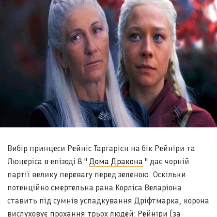
Вибір принцеси Рейніс Таргарієн на бік Рейніри та
Люцеріса в епізоді 8 "
Дома Дракона
" дає чорній
партії велику перевагу перед зеленою. Оскільки
потенційно смертельна рана Корліса Веларіона
ставить під сумнів успадкування Дріфтмарка, корона
вислуховує прохання трьох людей: Рейніри (за