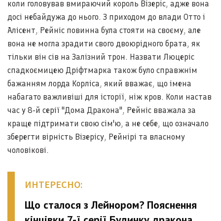
коли головував вмираючий король Візеріс, адже вона
досі небайдужа до нього. З приходом до влади Отто і
Алісент, Рейніс повинна була стояти на своєму, але
вона не могла зрадити свого двоюрідного брата, як
тільки він сів на Залізний трон. Назвати Люцеріс
спадкоємицею Дріфтмарка також було справжнім
бажанням лорда Корліса, який вважає, що імена
набагато важливіші для історії, ніж кров. Коли настав
час у 8-й серії "Дома Дракона", Рейніс вважала за
краще підтримати свою сім'ю, а не себе, що означало
зберегти вірність Візерісу, Рейнірі та власному
чоловікові.
ИНТЕРЕСНО:
Що сталося з Лейнором? Пояснення
кінцівки 7-ї серії Будинку дракона