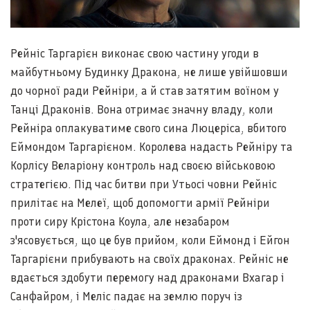
Рейніс Таргарієн виконає свою частину угоди в
майбутньому Будинку Дракона, не лише увійшовши
до чорної ради Рейніри, а й став затятим воїном у
Танці Драконів. Вона отримає значну владу, коли
Рейніра оплакуватиме свого сина Люцеріса, вбитого
Еймондом Таргарієном. Королева надасть Рейніру та
Корлісу Веларіону контроль над своєю військовою
стратегією. Під час битви при Утьосі човни Рейніс
прилітає на Мелеї, щоб допомогти армії Рейніри
проти сиру Крістона Коула, але незабаром
з'ясовується, що це був прийом, коли Еймонд і Ейгон
Таргарієни прибувають на своїх драконах. Рейніс не
вдається здобути перемогу над драконами Вхагар і
Санфайром, і Меліс падає на землю поруч із