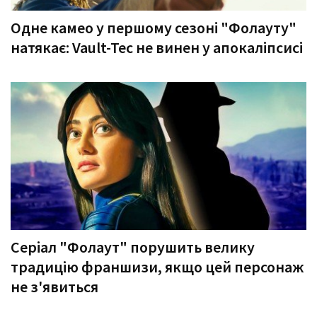
Одне камео у першому сезоні "Фолауту"
натякає: Vault-Tec не винен у апокаліпсисі
Серіал "Фолаут" порушить велику
традицію франшизи, якщо цей персонаж
не з'явиться