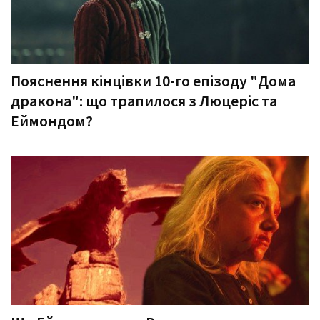
Пояснення кінцівки 10-го епізоду "Дома
дракона": що трапилося з Люцеріс та
Еймондом?