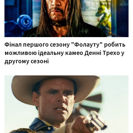
Фінал першого сезону "Фолауту" робить
можливою ідеальну камео Денні Трехо у
другому сезоні