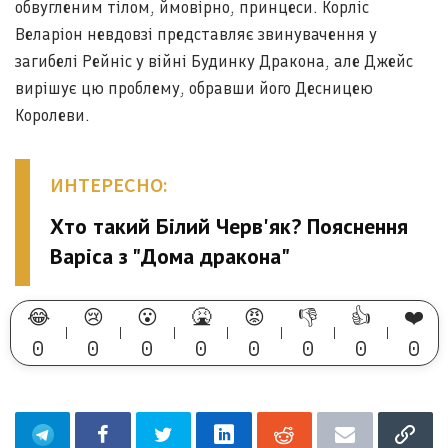
обвугленим тілом, ймовірно, принцеси. Корліс
Веларіон невдовзі представляє звинувачення у
загибелі Рейніс у війні Будинку Дракона, але Джейс
вирішує цю проблему, обравши його Десницею
Королеви.
ИНТЕРЕСНО:
Хто такий Білий Черв'як? Пояснення
Варіса з "Дома дракона"
😂
😢
😮
🤮
😡
👎
👍
❤️
0
0
0
0
0
0
0
0