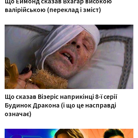
Що Еймонд сказав Вхагар високою
валірійською (переклад і зміст)
Що сказав Візеріс наприкінці 8-ї серії
Будинок Дракона (і що це насправді
означає)