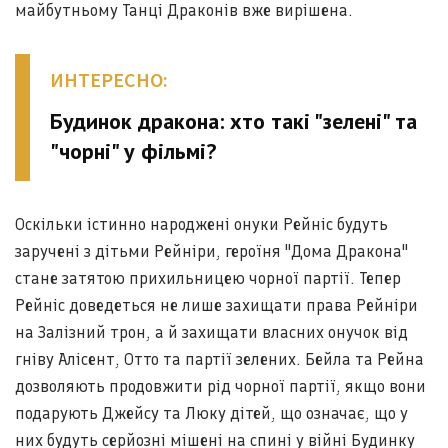
майбутньому Танці Драконів вже вирішена.
ИНТЕРЕСНО:
Будинок дракона: хто такі "зелені" та
"чорні" у фільмі?
Оскільки істинно народжені онуки Рейніс будуть
заручені з дітьми Рейніри, героїня "Дома Дракона"
стане затятою прихильницею чорної партії. Тепер
Рейніс доведеться не лише захищати права Рейніри
на Залізний трон, а й захищати власних онучок від
гніву Алісент, Отто та партії зелених. Бейла та Рейна
дозволяють продовжити рід чорної партії, якщо вони
подарують Джейсу та Люку дітей, що означає, що у
них будуть серйозні мішені на спині у війні Будинку