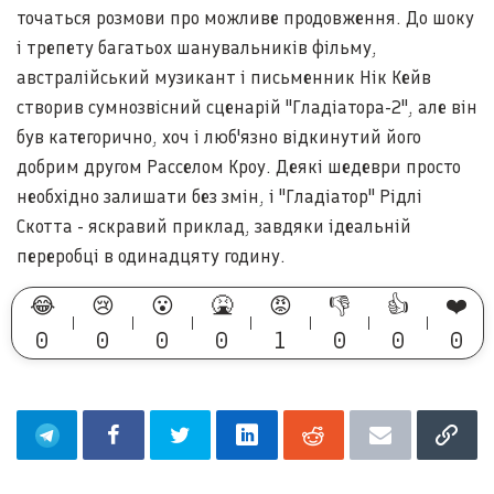
точаться розмови про можливе продовження. До шоку
і трепету багатьох шанувальників фільму,
австралійський музикант і письменник Нік Кейв
створив сумнозвісний сценарій "Гладіатора-2", але він
був категорично, хоч і люб'язно відкинутий його
добрим другом Расселом Кроу. Деякі шедеври просто
необхідно залишати без змін, і "Гладіатор" Рідлі
Скотта - яскравий приклад, завдяки ідеальній
переробці в одинадцяту годину.
😂
😢
😮
🤮
😡
👎
👍
❤️
0
0
0
0
1
0
0
0