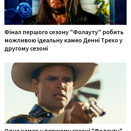
Фінал першого сезону "Фолауту" робить
можливою ідеальну камео Денні Трехо у
другому сезоні
Одне камео у першому сезоні "Фолауту"