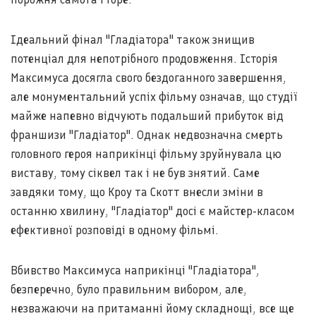
Ідеальний фінал "Гладіатора" також знищив
потенціал для непотрібного продовження. Історія
Максимуса досягла свого бездоганного завершення,
але монументальний успіх фільму означав, що студії
майже напевно відчують подальший прибуток від
франшизи "Гладіатор". Однак недвозначна смерть
головного героя наприкінці фільму зруйнувала цю
виставу, тому сіквел так і не був знятий. Саме
завдяки тому, що Кроу та Скотт внесли зміни в
останню хвилину, "Гладіатор" досі є майстер-класом
ефективної розповіді в одному фільмі.
Вбивство Максимуса наприкінці "Гладіатора",
безперечно, було правильним вибором, але,
незважаючи на притаманні йому складнощі, все ще