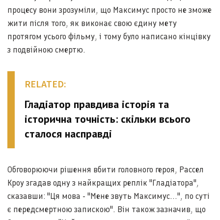
процесу вони зрозуміли, що Максимус просто не зможе
жити після того, як виконає свою єдину мету
протягом усього фільму, і тому було написано кінцівку
з подвійною смертю.
RELATED:
Гладіатор правдива історія та
історична точність: скільки всього
сталося насправді
Обговорюючи рішення вбити головного героя, Рассел
Кроу згадав одну з найкращих реплік "Гладіатора",
сказавши: "Ця мова - "Мене звуть Максимус...", по суті
є передсмертною запискою". Він також зазначив, що