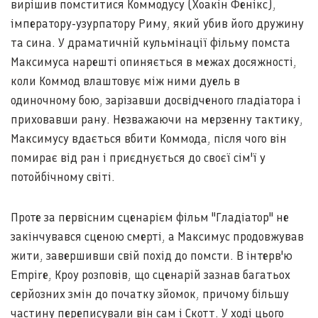
вирішив помститися Коммодусу (Хоакін Фенікс),
імператору-узурпатору Риму, який убив його дружину
та сина. У драматичній кульмінації фільму помста
Максимуса нарешті опиняється в межах досяжності,
коли Коммод влаштовує між ними дуель в
одиночному бою, зарізавши досвідченого гладіатора і
приховавши рану. Незважаючи на мерзенну тактику,
Максимусу вдається вбити Коммода, після чого він
помирає від ран і приєднується до своєї сім'ї у
потойбічному світі.
Проте за первісним сценарієм фільм "Гладіатор" не
закінчувався сценою смерті, а Максимус продовжував
жити, завершивши свій похід до помсти. В інтерв'ю
Empire, Кроу розповів, що сценарій зазнав багатьох
серйозних змін до початку зйомок, причому більшу
частину переписували він сам і Скотт. У ході цього