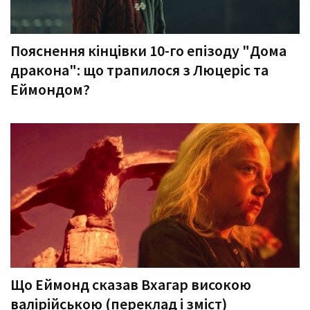
Пояснення кінцівки 10-го епізоду "Дома
дракона": що трапилося з Люцеріс та
Еймондом?
Що Еймонд сказав Вхагар високою
валірійською (переклад і зміст)