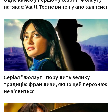
натякає: Vault-Tec не винен у апокаліпсисі
Серіал "Фолаут" порушить велику
традицію франшизи, якщо цей персонаж
не з'явиться