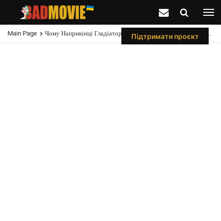
Main Page
Чому Наприкінці Гладіатора Вбили Максимуса (і Яким Був Початковий Сценарій)
Підтримати проєкт