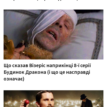
Що сказав Візеріс наприкінці 8-ї серії
Будинок Дракона (і що це насправді
означає)