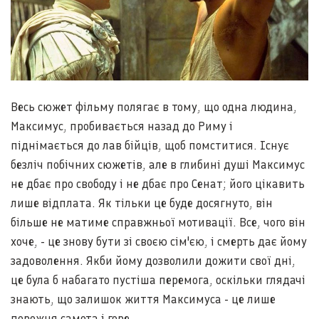
Весь сюжет фільму полягає в тому, що одна людина,
Максимус, пробивається назад до Риму і
піднімається до лав бійців, щоб помститися. Існує
безліч побічних сюжетів, але в глибині душі Максимус
не дбає про свободу і не дбає про Сенат; його цікавить
лише відплата. Як тільки це буде досягнуто, він
більше не матиме справжньої мотивації. Все, чого він
хоче, - це знову бути зі своєю сім'єю, і смерть дає йому
задоволення. Якби йому дозволили дожити свої дні,
це була б набагато пустіша перемога, оскільки глядачі
знають, що залишок життя Максимуса - це лише
порожня самота і горе.