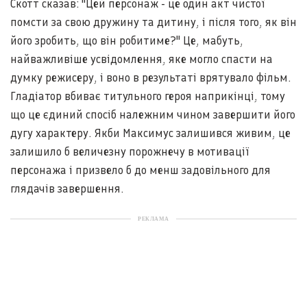
Скотт сказав: "Цей персонаж - це один акт чистої
помсти за свою дружину та дитину, і після того, як він
його зробить, що він робитиме?" Це, мабуть,
найважливіше усвідомлення, яке могло спасти на
думку режисеру, і воно в результаті врятувало фільм.
Гладіатор вбиває титульного героя наприкінці, тому
що це єдиний спосіб належним чином завершити його
дугу характеру. Якби Максимус залишився живим, це
залишило б величезну порожнечу в мотивації
персонажа і призвело б до менш задовільного для
глядачів завершення.
РЕКЛАМА