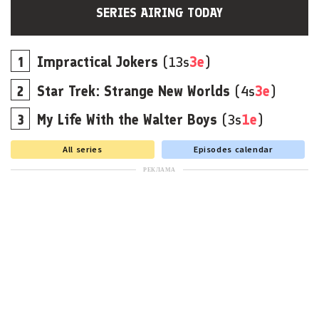
SERIES AIRING TODAY
Impractical Jokers
(13s
3e
)
Star Trek: Strange New Worlds
(4s
3e
)
My Life With the Walter Boys
(3s
1e
)
All series
Episodes calendar
РЕКЛАМА