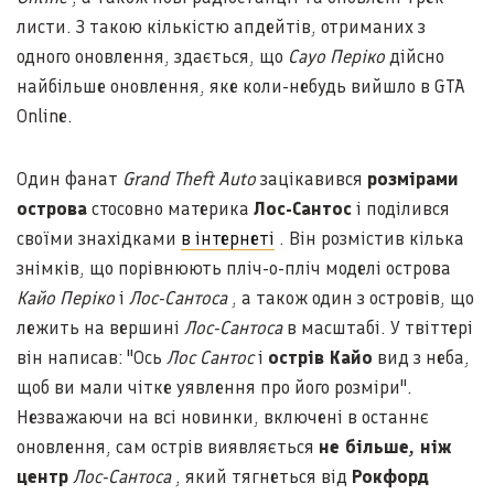
листи. З такою кількістю апдейтів, отриманих з
одного оновлення, здається, що
Cayo Періко
дійсно
найбільше оновлення, яке коли-небудь вийшло в GTA
Online.
Один фанат
Grand Theft Auto
зацікавився
розмірами
острова
стосовно материка
Лос-Сантос
і поділився
своїми знахідками
в інтернеті
. Він розмістив кілька
знімків, що порівнюють пліч-о-пліч моделі острова
Кайо Періко
і
Лос-Сантоса
, а також один з островів, що
лежить на вершині
Лос-Сантоса
в масштабі. У твіттері
він написав: "Ось
Лос Сантос
і
острів Кайо
вид з неба,
щоб ви мали чітке уявлення про його розміри".
Незважаючи на всі новинки, включені в останнє
оновлення, сам острів виявляється
не більше, ніж
центр
Лос-Сантоса
, який тягнеться від
Рокфорд