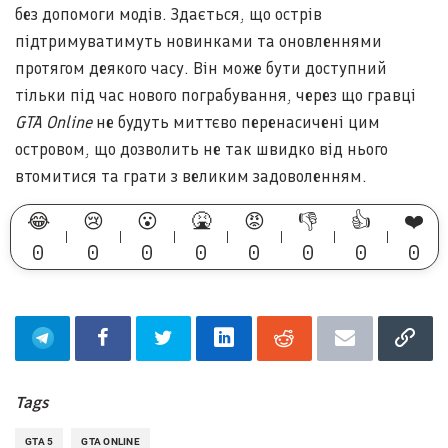
без допомоги модів. Здається, що острів
підтримуватимуть новинками та оновленнями
протягом деякого часу. Він може бути доступний
тільки під час нового пограбування, через що гравці
GTA Online
не будуть миттєво перенасичені цим
островом, що дозволить не так швидко від нього
втомитися та грати з великим задоволенням.
😂
😢
😮
🤮
😡
👎
👍
❤️
0
0
0
0
0
0
0
0
Tags
GTA 5
GTA ONLINE