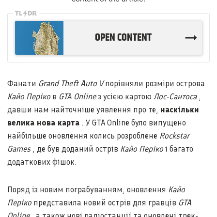
OPEN CONTENT
Фанати
Grand Theft Auto V
порівняли розміри острова
Кайо Періко
в
GTA Online
з усією картою
Лос-Сантоса
,
давши нам найточніше уявлення про те,
наскільки
велика нова карта
. У GTA Online було випущено
найбільше оновлення колись розроблене
Rockstar
Games
, де був доданий острів
Кайо Періко
і багато
додаткових фішок.
Поряд із новим пограбуванням, оновлення
Кайо
Періко
представила новий острів для гравців
GTA
Online
, а також нові радіостанції та оновлені трек-