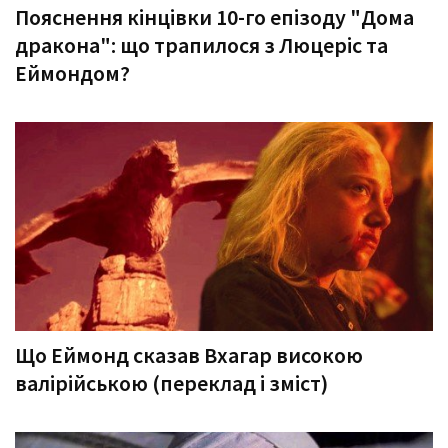
Пояснення кінцівки 10-го епізоду "Дома
дракона": що трапилося з Люцеріс та
Еймондом?
Що Еймонд сказав Вхагар високою
валірійською (переклад і зміст)