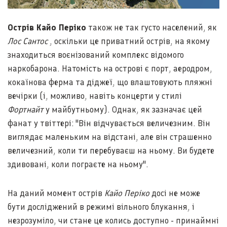
Острів Кайо Періко
також не так густо населений, як
Лос Сантос
, оскільки це приватний острів, на якому
знаходиться воєнізований комплекс відомого
наркобарона. Натомість на острові є порт, аеродром,
кокаїнова ферма та діджеї, що влаштовують пляжні
вечірки (і, можливо, навіть концерти у стилі
Фортнайт
у майбутньому). Однак, як зазначає цей
фанат у твіттері: "Він відчувається величезним. Він
виглядає маленьким на відстані, але він страшенно
величезний, коли ти перебуваєш на ньому. Ви будете
здивовані, коли пограєте на ньому".
На даний момент острів
Кайо Періко
досі не може
бути досліджений в режимі вільного блукання, і
незрозуміло, чи стане це колись доступно - принаймні