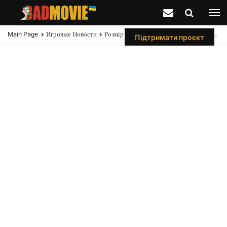
Main Page
Игровые Новости
Розмір Острова Кайо Періко В GTA В Порівнянні З Усією Картою Лос-Сантоса
Підтримати проєкт