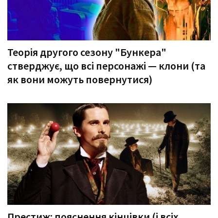
Теорія другого сезону "Бункера"
стверджує, що всі персонажі — клони (та
як вони можуть повернутися)
Престиж: пояснення кінцівки (і всіх