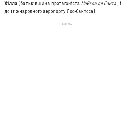
Хіллз
(батьківщина протагоніста
Майкла де Санта
, і
до міжнародного аеропорту Лос-Сантоса).
РЕКЛАМА