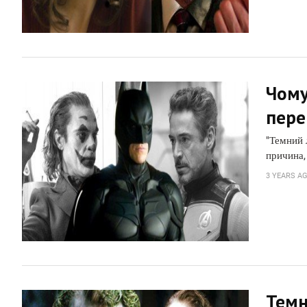
Чому
пере
"Темний 
причина,
3 YEARS A
Темн