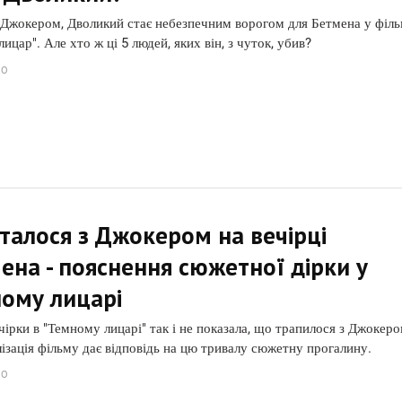
 Джокером, Дволикий стає небезпечним ворогом для Бетмена у філь
ицар". Але хто ж ці 5 людей, яких він, з чуток, убив?
GO
талося з Джокером на вечірці
ена - пояснення сюжетної дірки у
ому лицарі
чірки в "Темному лицарі" так і не показала, що трапилося з Джокеро
лізація фільму дає відповідь на цю тривалу сюжетну прогалину.
GO