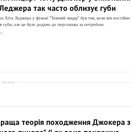
 Леджера так часто облизує губи
а Хіта Леджера у фільмі "Темний лицар" був тик, коли він постійно
в губи, але це було додано до персонажа за потребою.
GO
РЕКЛАМА
раща теорія походження Джокера з