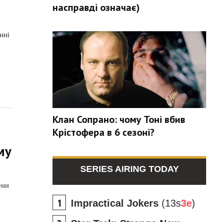
насправді означає)
нні
Клан Сопрано: чому Тоні вбив
Крістофера в 6 сезоні?
му
SERIES AIRING TODAY
ени
Impractical Jokers
(13s
3e
)