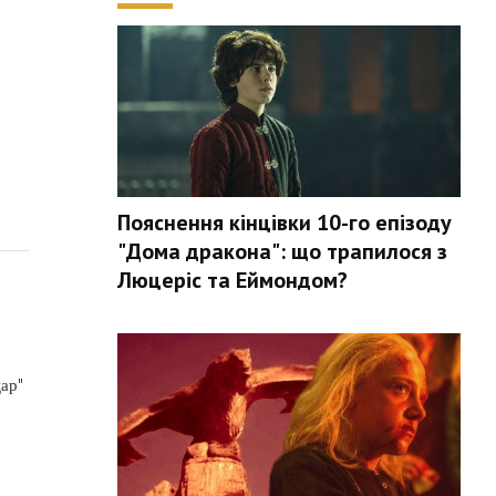
Пояснення кінцівки 10-го епізоду
"Дома дракона": що трапилося з
Люцеріс та Еймондом?
цар"