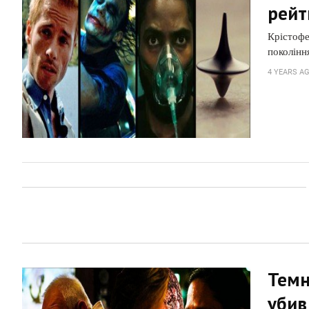
рейт
Крістофе
поколінн
4 YEARS A
Темн
убив