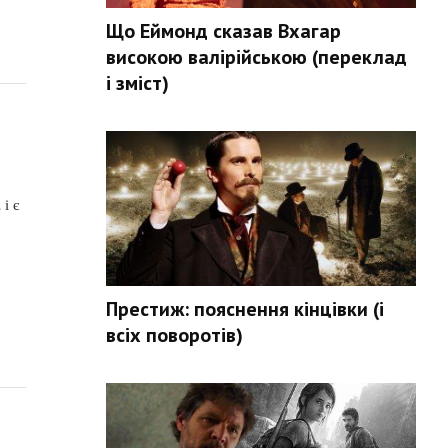
Що Еймонд сказав Вхагар
високою валірійською (переклад
і зміст)
і є
Престиж: пояснення кінцівки (і
всіх поворотів)