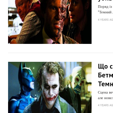
Поряд із
"Темний л
4 YEARS A
Що с
Бетм
Темн
Сцена ве
але нове
4 YEARS A