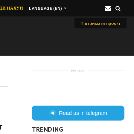
ДИ НАХУЙ
LANGUAGE (EN)
Підтримати проєкт
РЕКЛАМА
Read us in telegram
г
TRENDING