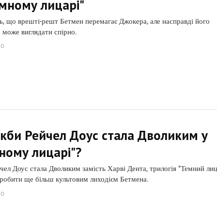
емному лицарі"
, що врешті-решт Бетмен перемагає Джокера, але насправді його
 може виглядати спірно.
GO
кби Рейчел Доус стала Дволиким у
ному лицарі"?
чел Доус стала Дволиким замість Харві Дента, трилогія "Темний ли
зробити ще більш культовим лиходієм Бетмена.
GO