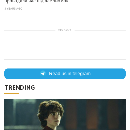
проводили час під час зйомок.
3 YEARS AGO
РЕКЛАМА
Read us in telegram
TRENDING