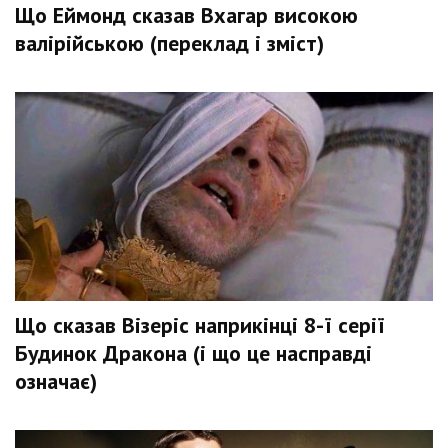
Що Еймонд сказав Вхагар високою
валірійською (переклад і зміст)
Що сказав Візеріс наприкінці 8-ї серії
Будинок Дракона (і що це насправді
означає)