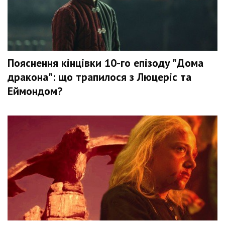
Пояснення кінцівки 10-го епізоду "Дома
дракона": що трапилося з Люцеріс та
Еймондом?