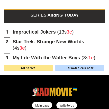
SERIES AIRING TODAY
Impractical Jokers
(13s
3e
)
Star Trek: Strange New Worlds
(4s
3e
)
My Life With the Walter Boys
(3s
1e
)
All series
Episodes calendar
Main page
Write to Us