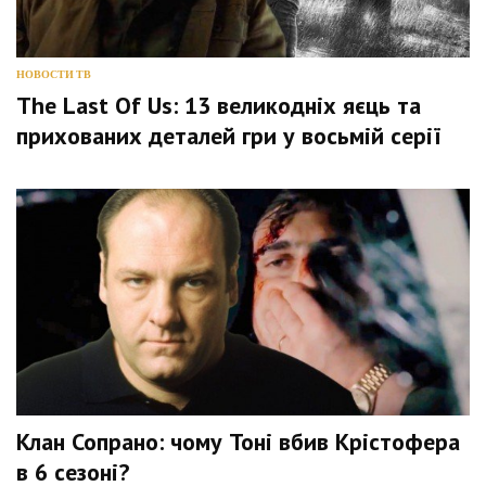
НОВОСТИ ТВ
The Last Of Us: 13 великодніх яєць та
прихованих деталей гри у восьмій серії
Клан Сопрано: чому Тоні вбив Крістофера
в 6 сезоні?