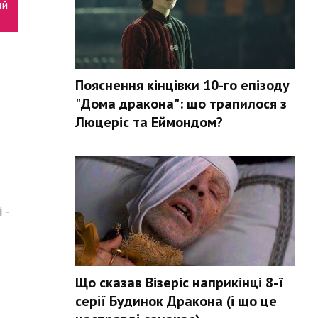
ий
Пояснення кінцівки 10-го епізоду
"Дома дракона": що трапилося з
Люцеріс та Еймондом?
 -
Що сказав Візеріс наприкінці 8-ї
серії Будинок Дракона (і що це