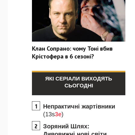
Клан Сопрано: чому Тоні вбив
Крістофера в 6 сезоні?
ЯКІ СЕРІАЛИ ВИХОДЯТЬ
СЬОГОДНІ
Непрактичні жартівники
(13s
3e
)
Зоряний Шлях:
Дивовижні нові світи