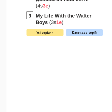
(4s
3e
)
My Life With the Walter
Boys
(3s
1e
)
Усі серіали
Календар серій