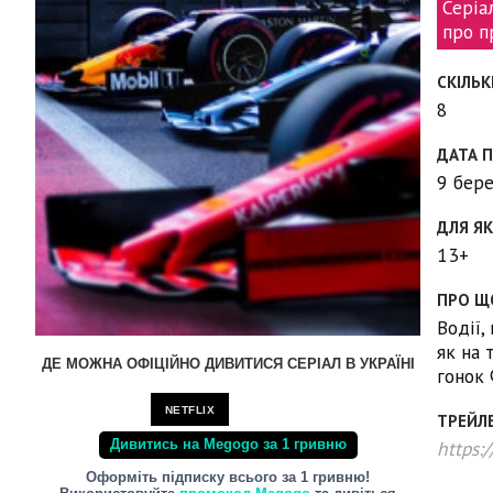
Серіа
про п
СКІЛЬК
8
ДАТА 
9 бер
ДЛЯ ЯК
13+
ПРО Щ
Водії,
як на 
ДЕ МОЖНА ОФІЦІЙНО ДИВИТИСЯ СЕРІАЛ В УКРАЇНІ
гонок 
NETFLIX
ТРЕЙЛ
https:
Дивитись на Megogo за 1 гривню
Оформіть підписку всього за 1 гривню!