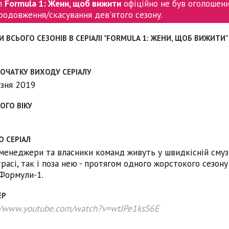
л
Formula 1: Жени, щоб вижити
офіційно не був оголошен
родовження/скасування дев'ятого сезону.
И ВСЬОГО СЕЗОНІВ В СЕРІАЛІ "FORMULA 1: ЖЕНИ, ЩОБ ВИЖИТИ"
ПОЧАТКУ ВИХОДУ СЕРІАЛУ
езня 2019
ОГО ВІКУ
О СЕРІАЛ
 менеджери та власники команд живуть у швидкісній смузі
трасі, так і поза нею - протягом одного жорстокого сезону
Формули-1.
ЕР
//www.youtube.com/watch?v=wtJPe1ksS6E