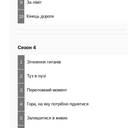
За ліміт
9
Кінець дороги
10
Сезон 4
1
Зіткнення титанів
Туз в лузі
2
Переломний момент
3
Гора, на яку потрібно піднятися
4
Залишитися в живих
5