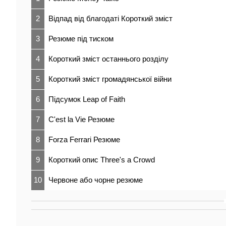
2
Відпад від благодаті Короткий зміст
3
Резюме під тиском
4
Короткий зміст останнього розділу
5
Короткий зміст громадянської війни
6
Підсумок Leap of Faith
7
C'est la Vie Резюме
8
Forza Ferrari Резюме
9
Короткий опис Three's a Crowd
10
Червоне або чорне резюме