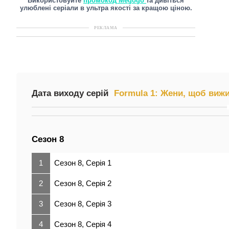
Використовуйте
промокод Megogo
та дивіться
улюблені серіали в ультра якості за кращою ціною.
РЕКЛАМА
Дата виходу серій
Formula 1: Жени, щоб вижит
Сезон 8
1
Сезон 8, Серія 1
2
Сезон 8, Серія 2
3
Сезон 8, Серія 3
4
Сезон 8, Серія 4