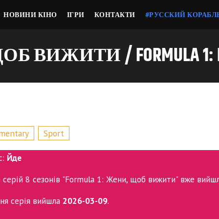
НОВИНИ КІНО
ІГРИ
КОНТАКТИ
#РУССКИЙ КОРАБЛ
Б ВИЖИТИ / FORMULA 1: DRI
mentary
Sport
с:
Йде
0 серій 8 сезонів "Formula 1: Жени, щоб вижити" вже вийшл
ня серія вийшла
2026-03-09
.