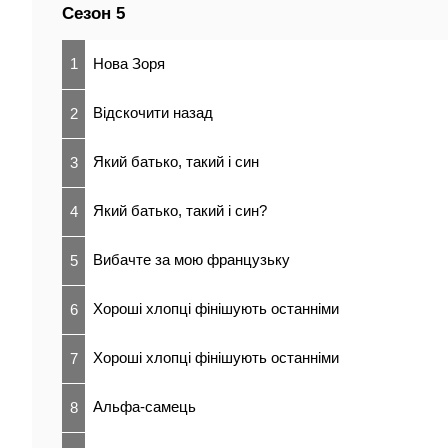
Сезон 5
1
Нова Зоря
Відскочити назад
2
Який батько, такий і син
3
Який батько, такий і син?
4
Вибачте за мою французьку
5
Хороші хлопці фінішують останніми
6
Хороші хлопці фінішують останніми
7
Альфа-самець
8