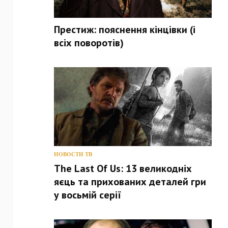
Престиж: пояснення кінцівки (і
всіх поворотів)
НОВОСТИ ТВ
The Last Of Us: 13 великодніх
яєць та прихованих деталей гри
у восьмій серії