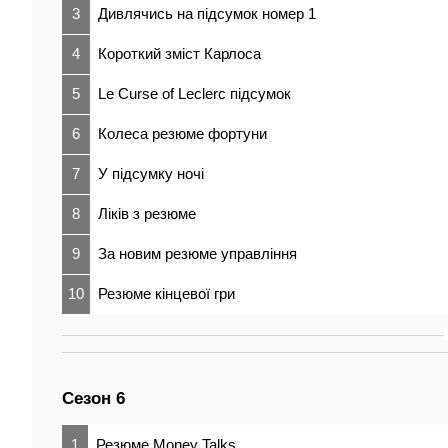
3
Дивлячись на підсумок номер 1
4
Короткий зміст Карлоса
5
Le Curse of Leclerc підсумок
6
Колеса резюме фортуни
7
У підсумку ночі
8
Ліків з резюме
9
За новим резюме управління
10
Резюме кінцевої гри
Сезон 6
1
Резюме Money Talks