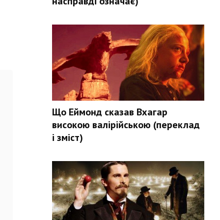
насправді означає)
Що Еймонд сказав Вхагар
високою валірійською (переклад
і зміст)