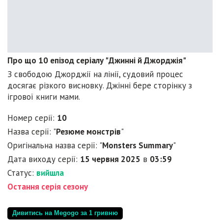
Про що 10 епізод серіалу "Джинні й Джорджія"
З свободою Джорджії на лінії, судовий процес
досягає різкого висновку. Джінні бере сторінку з
ігрової книги мами.
Номер серії:
10
Назва серії: "
Резюме монстрів
"
Оригінальна назва серії: "
Monsters Summary
"
Дата виходу серії:
15 червня 2025
в
03:59
Статус:
вийшла
Остання серія сезону
Дивитись на Megogo за 1 гривню