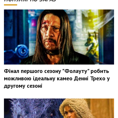
Фінал першого сезону "Фолауту" робить
можливою ідеальну камео Денні Трехо у
другому сезоні