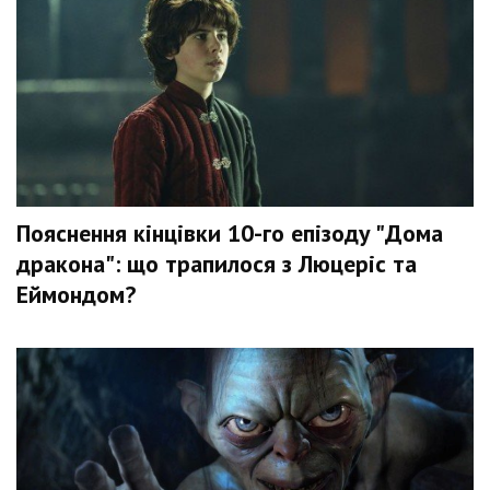
Пояснення кінцівки 10-го епізоду "Дома
дракона": що трапилося з Люцеріс та
Еймондом?