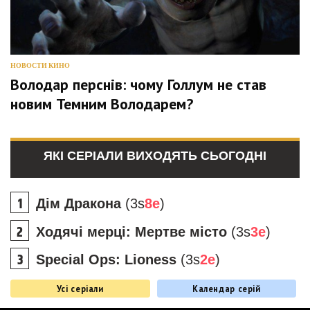
НОВОСТИ КИНО
Володар перснів: чому Голлум не став
новим Темним Володарем?
ЯКІ СЕРІАЛИ ВИХОДЯТЬ СЬОГОДНІ
Дім Дракона
(3s
8e
)
Ходячі мерці: Мертве місто
(3s
3e
)
Special Ops: Lioness
(3s
2e
)
Усі серіали
Календар серій