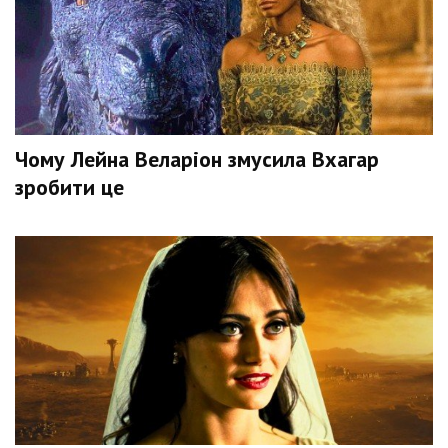
Чому Лейна Веларіон змусила Вхагар
зробити це