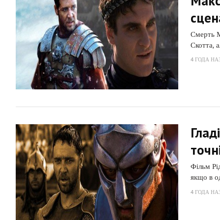
Макс
сцен
Смерть М
Скотта, 
4 ГОДА НА
Глад
точн
Фільм Рі
якщо в о
4 ГОДА НА