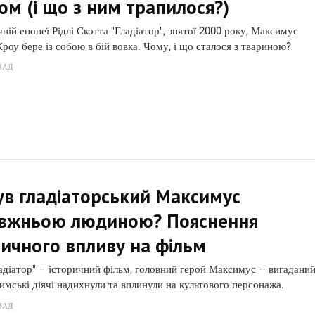
ом (і що з ним трапилося?)
чній епопеї Рідлі Скотта "Гладіатор", знятої 2000 року, Максимус
Кроу бере із собою в бій вовка. Чому, і що сталося з твариною?
ЗАД
ув гладіаторський Максимус
вжньою людиною? Пояснення
ричного впливу на фільм
адіатор" – історичний фільм, головний герой Максимус – вигаданий
римські діячі надихнули та вплинули на культового персонажа.
ЗАД