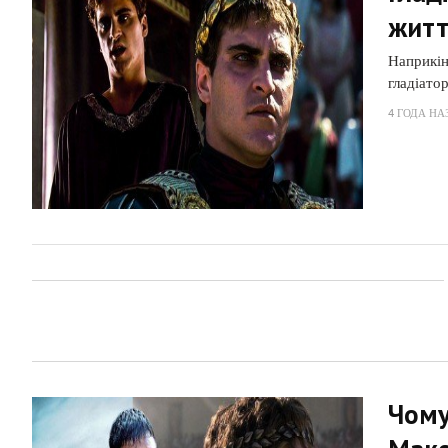
житт
Наприкін
гладіато
4 ГОДА НА
Чому