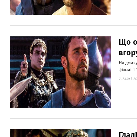
Що о
вгор
На думку 
фільмі "
3 ГОДА НА
Глад