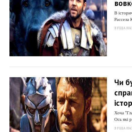
вовк
В істори
Рассела 
3 ГОДА НА
Чи б
спра
істо
Хоча "Гл
Ось які 
3 ГОДА НА