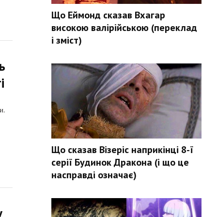
Що Еймонд сказав Вхагар
високою валірійською (переклад
і зміст)
ь
і
и.
Що сказав Візеріс наприкінці 8-ї
серії Будинок Дракона (і що це
насправді означає)
у