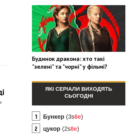
Будинок дракона: хто такі
"зелені" та "чорні" у фільмі?
ЯКІ СЕРІАЛИ ВИХОДЯТЬ
ді
СЬОГОДНІ
е
Бункер
(3s
6e
)
цукор
(2s
8e
)