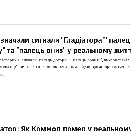
значали сигнали "Гладіатора" "палец
у" та "палець вниз" у реальному житт
істориків, сигнали "палець догори" і "палець донизу", використані у
Гладіатор", не тільки історично неточні, а й були прямо протилежним
ЗАД
іатор: Як Коммод помер у реальном