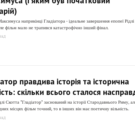
имуса (і яким був початковий
арій)
аксимуса наприкінці Гладіатора - ідеальне завершення епопеї Рідлі
але фільм мало не трапився катастрофічно інший фінал.
ЗАД
іатор правдива історія та історична
ість: скільки всього сталося насправ
длі Скотта "Гладіатор" заснований на історії Стародавнього Риму, ал
дних місцях фільм точний, то в інших він має поетичну вільність.
ЗАД