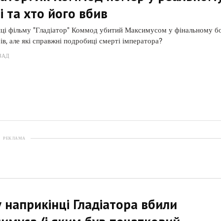
і та хто його вбив
ці фільму "Гладіатор" Коммод убитий Максимусом у фінальному б
рів, але які справжні подробиці смерті імператора?
ЗАД
РЕКЛАМА
 наприкінці Гладіатора вбили